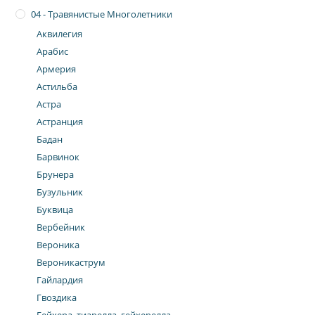
04 - Травянистые Многолетники
Аквилегия
Арабис
Армерия
Астильба
Астра
Астранция
Бадан
Барвинок
Брунера
Бузульник
Буквица
Вербейник
Вероника
Вероникаструм
Гайлардия
Гвоздика