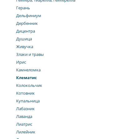
Гейхера, тиарелла, гейхерелла
Герань
Дельфиниум
Дербенник
Дицентра
Душица
Живучка
Злаки и травы
Ирис
Камнеломка
Клематис
Колокольчик
Котовник
Купальница
Лабазник
Лаванда
Лиатрис
Лилейник