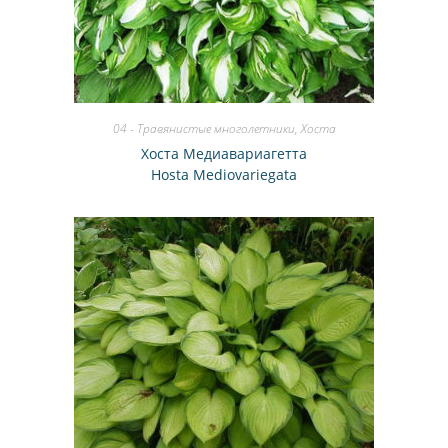
04 - Травянистые многолетники
,
Хоста
Хоста Медиавариагетта
Hosta Mediovariegata