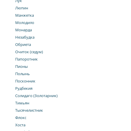
Лук
Люпин
Манжетка
Молодило
Монарда
Незабудка
Обриета
Очиток (седум)
Папоротник
Пионы
Полынь
Посконник
Рудбекия
Солидаго (Золотарник)
Тимьян
Тысячелистник
Флокс
Хоста