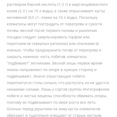
раствором борной кислоты (1-2 г) и марганцовокислого
калия (2-3 г на 10 л воды), а также опрыскивают кусты
мочевиной (0,5 ст. ложки на 10 л воды). Поскольку
клематисы могут пострадать от перегрева и сухости
почвы, весной после первого полива и рыхления
посадки следует замульчировать торфом или
перегноем (в северных регионах) или опилками (в
южных). Чтобы предохранить почву от перегрева и
закрыть нижнюю часть побегов, клематисы
“подбивают” летниками. Весной лишь первое время
лианы направляют по опоре в нужную сторону и
подвязывают. Иначе отрастающие побеги
переплетутся столь сильно, что распутать их не удастся
никакими силами. Лишь у сортов группы Интегрифолия
побеги и листья лишены способности обвивать опоры,
поэтому их подвязывают по мере роста все лето.
Осенью перед укрытием на зиму кусты клематисов
обрезают и тщательно очищают от старых листьев.