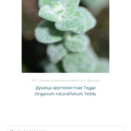
04 - Травянистые многолетники
,
Душица
Душица круглолистная Тедди
Origanum rotundifolium Teddy