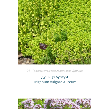
04 - Травянистые многолетники
,
Душица
Душица Ауреум
Origanum vulgare Аureum