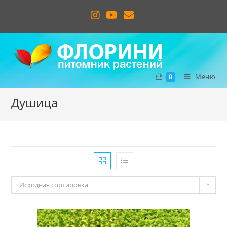
Меню
0
Душица
Исходная сортировка