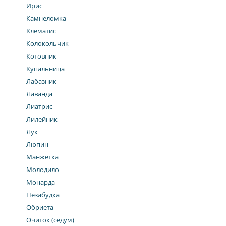
Ирис
Камнеломка
Клематис
Колокольчик
Котовник
Купальница
Лабазник
Лаванда
Лиатрис
Лилейник
Лук
Люпин
Манжетка
Молодило
Монарда
Незабудка
Обриета
Очиток (седум)