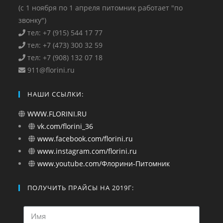
(с 1 ноября по 1 апреля питомник работает "по
звонку")
тел: +7 (915) 544 17 77
тел: +7 (473) 300 32 59
тел: +7 (908) 132 07 18
911@florini.ru
НАШИ ССЫЛКИ:
WWW.FLORINI.RU
vk.com/florini_36
www.facebook.com/florini.ru
www.instagram.com/florini.ru
www.youtube.com/Флорини-Питомник
ПОЛУЧИТЬ ПРАЙСЫ НА 2019Г: