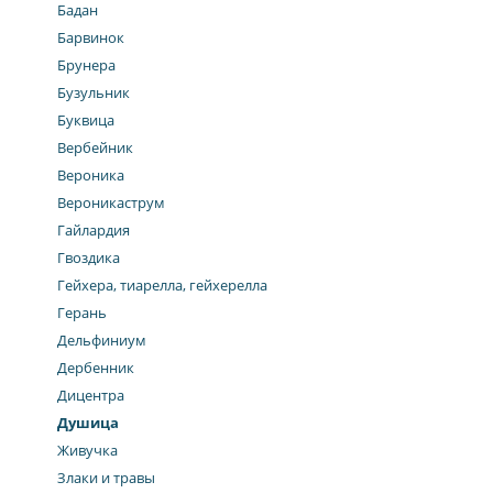
Бадан
Барвинок
Брунера
Бузульник
Буквица
Вербейник
Вероника
Вероникаструм
Гайлардия
Гвоздика
Гейхера, тиарелла, гейхерелла
Герань
Дельфиниум
Дербенник
Дицентра
Душица
Живучка
Злаки и травы