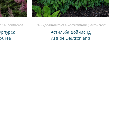
ники
,
Астильба
04 - Травянистые многолетники
,
Астильба
урпуреа
Астильба Дойчленд
rpurea
Astilbe Deutschland