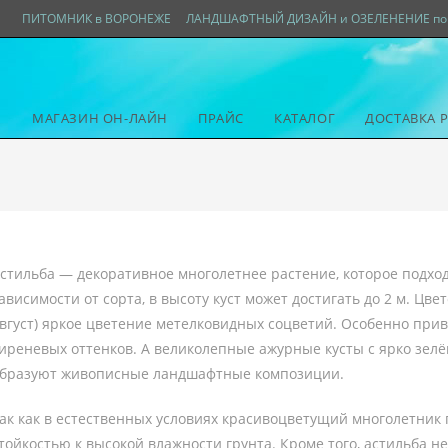
ПИТОМНИК в ВОРОНЕЖЕ
ЛАНДШАФТНЫЙ ДИЗАЙН и ОЗЕЛЕНЕНИЕ по 
МАГАЗИН ОН-ЛАЙН
ПРАЙС
КАТАЛОГ
ДОСТАВКА 
стильба — декоративное многолетнее растение, которое подход
ависимости от сорта, в высоту куст может достигать до 2 м. Цв
вгуст) яркое цветение метелковидных соцветий. Особенно прив
иреневых оттенков. А великолепные ажурные кусты с ярко зел
бразуют живописные ландшафтные композиции.
ак как в естественных условиях красивоцветущий многолетник 
тойкостью к высокой влажности грунта. Кроме того, астильба н