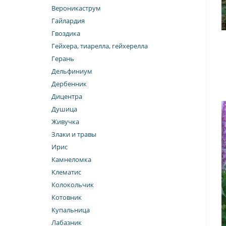
Вероникаструм
Гайлардия
Гвоздика
Гейхера, тиарелла, гейхерелла
Герань
Дельфиниум
Дербенник
Дицентра
Душица
Живучка
Злаки и травы
Ирис
Камнеломка
Клематис
Колокольчик
Котовник
Купальница
Лабазник