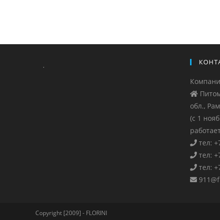
КОНТ
.
Компан
Питом
обл., Ра
(с 1 ноя
работает
тел: +
тел: +
тел: +
911@fl
Copyright [2009] - FLORINI