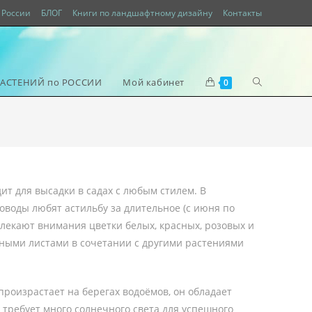
России
БЛОГ
Книги по ландшафтному дизайну
Контакты
РАСТЕНИЙ по РОССИИ
Мой кабинет
0
ит для высадки в садах с любым стилем. В
етоводы любят астильбу за длительное (с июня по
лекают внимания цветки белых, красных, розовых и
ёными листами в сочетании с другими растениями
произрастает на берегах водоёмов, он обладает
е требует много солнечного света для успешного