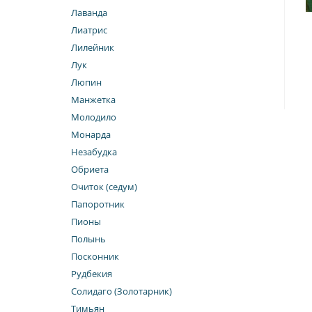
Лаванда
Лиатрис
Лилейник
Лук
Люпин
Манжетка
Молодило
Монарда
Незабудка
Обриета
Очиток (седум)
Папоротник
Пионы
Полынь
Посконник
Рудбекия
Солидаго (Золотарник)
Тимьян