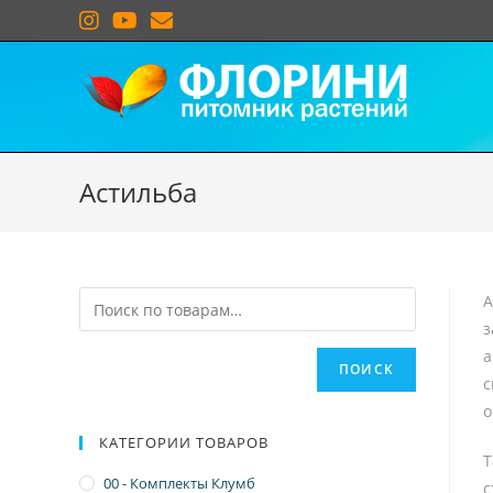
Астильба
А
з
а
ПОИСК
с
о
КАТЕГОРИИ ТОВАРОВ
Т
00 - Комплекты Клумб
с