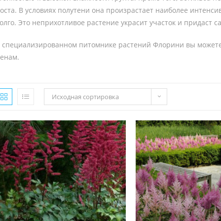
оста. В условиях полутени она произрастает наиболее интенс
олго. Это неприхотливое растение украсит участок и придаст
 специализированном питомнике растений Флорини вы можете
енам.
Исходная сортировка