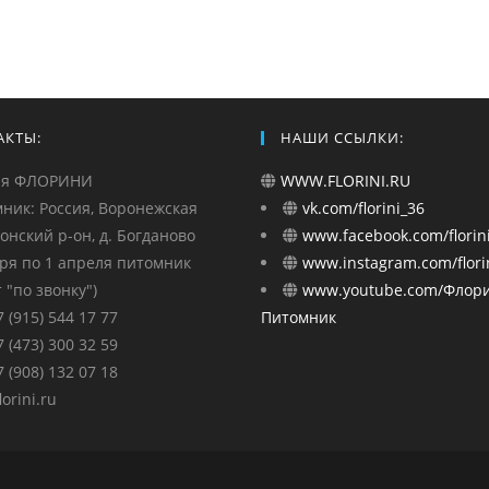
АКТЫ:
НАШИ ССЫЛКИ:
ия ФЛОРИНИ
WWW.FLORINI.RU
ник: Россия, Воронежская
vk.com/florini_36
монский р-он, д. Богданово
www.facebook.com/florini
бря по 1 апреля питомник
www.instagram.com/florin
 "по звонку")
www.youtube.com/Флор
7 (915) 544 17 77
Питомник
7 (473) 300 32 59
7 (908) 132 07 18
orini.ru