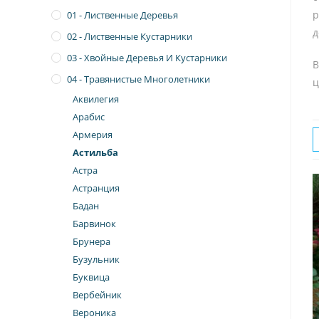
р
01 - Лиственные Деревья
д
02 - Лиственные Кустарники
03 - Хвойные Деревья И Кустарники
В
04 - Травянистые Многолетники
ц
Аквилегия
Арабис
Армерия
Астильба
Астра
Астранция
Бадан
Барвинок
Брунера
Бузульник
Буквица
Вербейник
Вероника