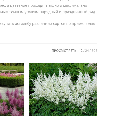
ивно, а цветение проходит пышно и максимально
 самым тёмным уголкам нарядный и праздничный вид.
 купить астильбу различных сортов по приемлемым
ПРОСМОТРЕТЬ:
12
24
ВСЕ