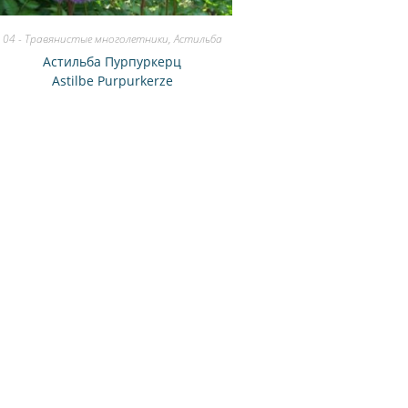
04 - Травянистые многолетники
,
Астильба
Астильба Пурпуркерц
Astilbe Purpurkerze