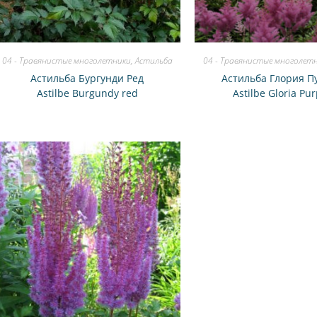
04 - Травянистые многолетники
,
Астильба
04 - Травянистые многолет
Астильба Бургунди Ред
Астильба Глория П
Astilbe Burgundy red
Astilbe Gloria Pu