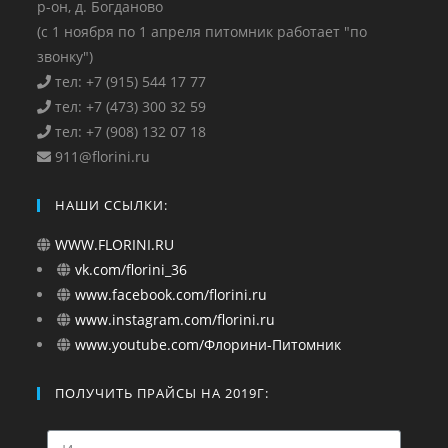
р-он, д. Богданово
(с 1 ноября по 1 апреля питомник работает "по
звонку")
тел: +7 (915) 544 17 77
тел: +7 (473) 300 32 59
тел: +7 (908) 132 07 18
911@florini.ru
НАШИ ССЫЛКИ:
WWW.FLORINI.RU
vk.com/florini_36
www.facebook.com/florini.ru
www.instagram.com/florini.ru
www.youtube.com/Флорини-Питомник
ПОЛУЧИТЬ ПРАЙСЫ НА 2019Г: