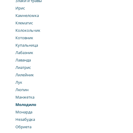
Злаки и травы
Ирис
Камнеломка
Клематис
Колокольчик
Котовник
Купальница
Лабазник
Лаванда
Лиатрис
Лилейник
Лук
Люпин
Манжетка
Молодило
Монарда
Незабудка
Обриета