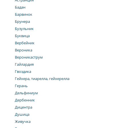
Астранция
Бадан
Барвинок
Брунера
Бузульник
Буквица
Вербейник
Вероника
Вероникаструм
Гайлардия
Гвоздика
Гейхера, тиарелла, гейхерелла
Герань
Дельфиниум
Дербенник
Дицентра
Душица
Живучка