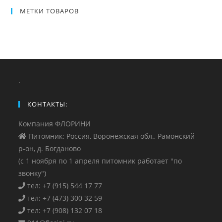
МЕТКИ ТОВАРОВ
.
КОНТАКТЫ:
Компания ФЛОРИНИ
Питомник: Россия, Воронежская обл., Рамонский
р-он, д. Богданово
(с 1 ноября по 1 апреля питомник работает "по
звонку")
тел: +7 (915) 544 17 77
тел: +7 (473) 300 32 59
тел: +7 (908) 132 07 18