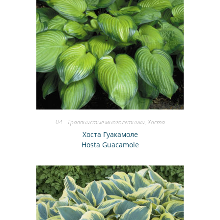
04 - Травянистые многолетники
,
Хоста
Хоста Гуакамоле
Hosta Guacamole