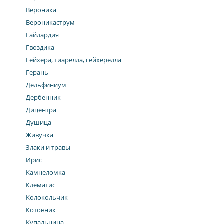
Вероника
Вероникаструм
Гайлардия
Гвоздика
Гейхера, тиарелла, гейхерелла
Герань
Дельфиниум
Дербенник
Дицентра
Душица
Живучка
Злаки и травы
Ирис
Камнеломка
Клематис
Колокольчик
Котовник
Купальница