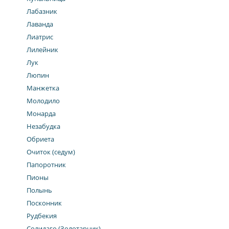
Лабазник
Лаванда
Лиатрис
Лилейник
Лук
Люпин
Манжетка
Молодило
Монарда
Незабудка
Обриета
Очиток (седум)
Папоротник
Пионы
Полынь
Посконник
Рудбекия
Солидаго (Золотарник)