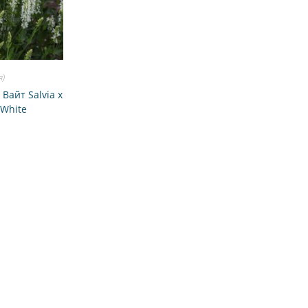
я)
айт Salvia x
 White