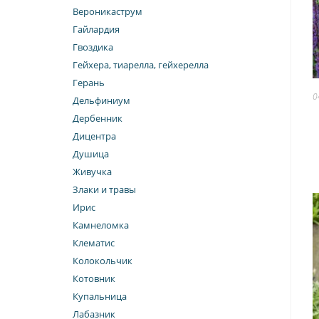
Вероникаструм
Гайлардия
Гвоздика
Гейхера, тиарелла, гейхерелла
Герань
0
Дельфиниум
Дербенник
Дицентра
Душица
Живучка
Злаки и травы
Ирис
Камнеломка
Клематис
Колокольчик
Котовник
Купальница
Лабазник