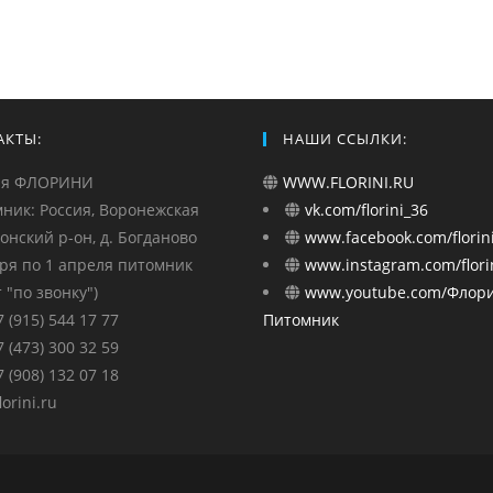
АКТЫ:
НАШИ ССЫЛКИ:
ия ФЛОРИНИ
WWW.FLORINI.RU
ник: Россия, Воронежская
vk.com/florini_36
монский р-он, д. Богданово
www.facebook.com/florini
бря по 1 апреля питомник
www.instagram.com/florin
 "по звонку")
www.youtube.com/Флор
7 (915) 544 17 77
Питомник
7 (473) 300 32 59
7 (908) 132 07 18
orini.ru