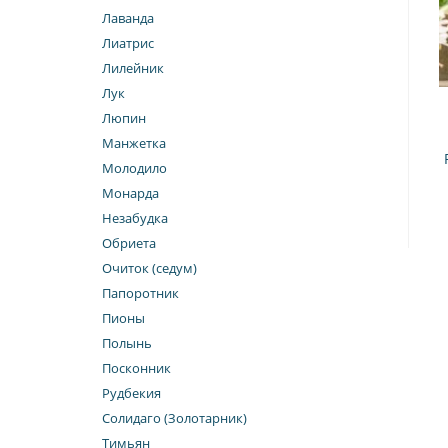
Лаванда
Лиатрис
Лилейник
Лук
Люпин
Манжетка
Молодило
Монарда
Незабудка
Обриета
Очиток (седум)
Папоротник
Пионы
Полынь
Посконник
Рудбекия
Солидаго (Золотарник)
Тимьян