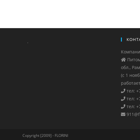
КОНТ
.
Компан
Питом
обл., Ра
(с 1 ноя
работает
тел: +
тел: +
тел: +
911@fl
Copyright [2009] - FLORINI