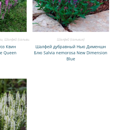
ки
,
Шалфей (сальвия)
Шалфей (сальвия)
Роз Квин
Шалфей дубравный Нью Дименшн
se Queen
Блю Salvia nemorosa New Dimension
Blue