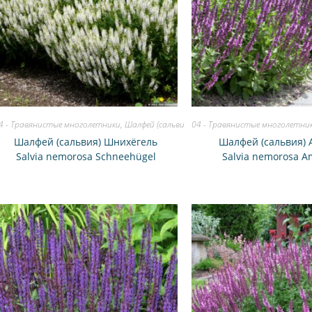
4 - Травянистые многолетники
,
Шалфей (сальвия)
04 - Травянистые многолетни
Шалфей (сальвия) Шнихёгель
Шалфей (сальвия) 
Salvia nemorosa Schneehügel
Salvia nemorosa A