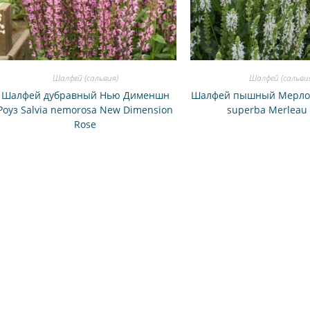
Шалфей (сальвия)
Шалфей (сальви
Шалфей дубравный Нью Дименшн
Шалфей пышный Мерло В
Роуз Salvia nemorosa New Dimension
superba Merleau
Rose