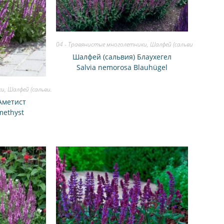
04 - Травянистые многолетники
,
Шалфей (сальвия)
Шалфей (сальвия) Блаухегел
Salvia nemorosa Blauhügel
ки
,
Шалфей (сальвия)
Аметист
methyst