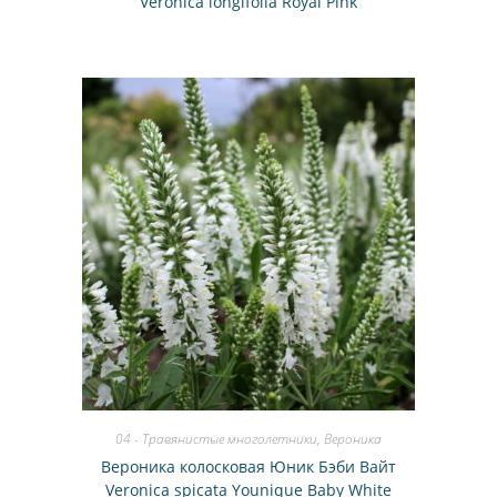
Veronica longifolia Royal Pink
04 - Травянистые многолетники
,
Вероника
Вероника колосковая Юник Бэби Вайт
Veronica spicata Younique Baby White