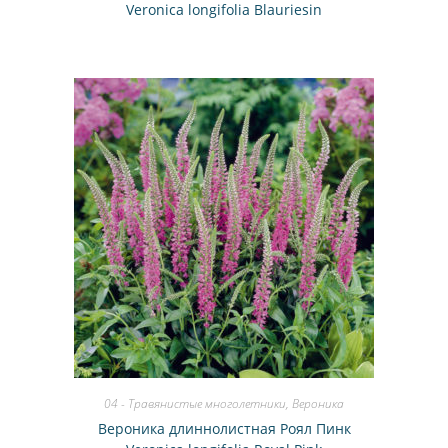
Veronica longifolia Blauriesin
04 - Травянистые многолетники
,
Вероника
Вероника длиннолистная Роял Пинк