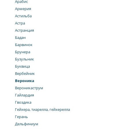
Арабис
Армерия
Астильба
Астра
Астранция
Бадан
Барвинок
Брунера
Бузульник
Буквица
Вербейник
Вероника
Вероникаструм
Гайлардия
Гвоздика
Гейхера, тиарелла, гейхерелла
Герань
Дельфиниум