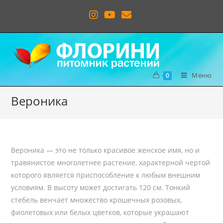
Меню
0
Вероника
Вероника — это не только красивое женское имя, но и
травянистое многолетнее растение, характерной чертой
которого является приспособление к любым внешним
условиям. В высоту может достигать 120 см. Тонкий
стебель венчает множество крошечных розовых,
фиолетовых или белых цветков, которые украшают