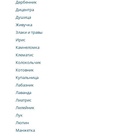
Дербенник
Дицентра
Душица
Живучка
Злаки и травы
Ирис
Камнеломка
Клематис
Колокольчик
Котовник
Купальница
Лабазник
Лаванда
Лиатрис
Лилейник
Лук
Люпин
Манжетка