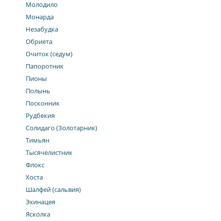
Молодило
Монарда
Незабудка
Обриета
Очиток (седум)
Папоротник
Пионы
Полынь
Посконник
Рудбекия
Солидаго (Золотарник)
Тимьян
Тысячелистник
Флокс
Хоста
Шалфей (сальвия)
Эхинацея
Ясколка