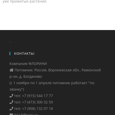
уже прижитые растения.
.
КОНТАКТЫ:
Компания ФЛОРИНИ
Питомник: Россия, Воронежская обл., Рамонский
р-он, д. Богданово
(с 1 ноября по 1 апреля питомник работает "по
звонку")
тел: +7 (915) 544 17 77
тел: +7 (473) 300 32 59
тел: +7 (908) 132 07 18
911@florini.ru