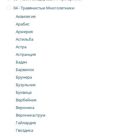
04 - Травянистые Многолетники
Аквилегия
Арабис
Армерия
Астильба
Астра
Астранция
Бадан
Барвинок
Брунера
Бузульник
Буквица
Вербейник
Вероника
Вероникаструм
Гайлардия
Гвоздика