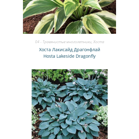
04 - Травянистые многолетники
,
Хоста
Хоста Лакисайд Драгонфлай
Hosta Lakeside Dragonfly