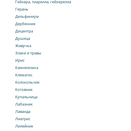
Гейхера, тиарелла, гейхерелла
Герань
Дельфиниум
Дербенник
Дицентра
Душица
Живучка
Злаки и травы
Ирис
Камнеломка
Клематис
Колокольчик
Котовник
Купальница
Лабазник
Лаванда
Лиатрис
Лилейник