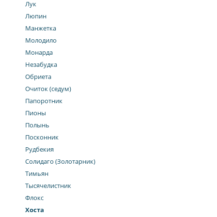
Лук
Люпин
Манжетка
Молодило
Монарда
Незабудка
Обриета
Очиток (седум)
Папоротник
Пионы
Полынь
Посконник
Рудбекия
Солидаго (Золотарник)
Тимьян
Тысячелистник
Флокс
Хоста