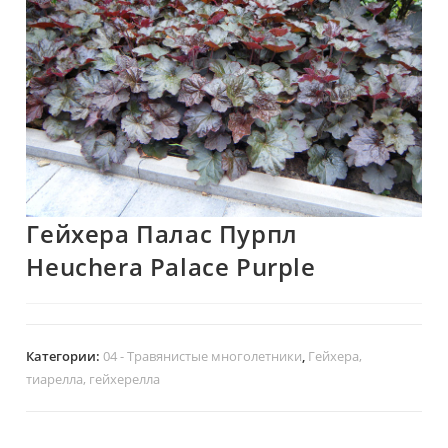
Гейхера Палас Пурпл
Heuchera Palace Purple
Категории:
04 - Травянистые многолетники
,
Гейхера,
тиарелла, гейхерелла