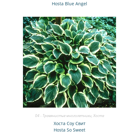
Hosta Blue Angel
04 - Травянистые многолетники
,
Хоста
Хоста Соу Свит
Hosta So Sweet