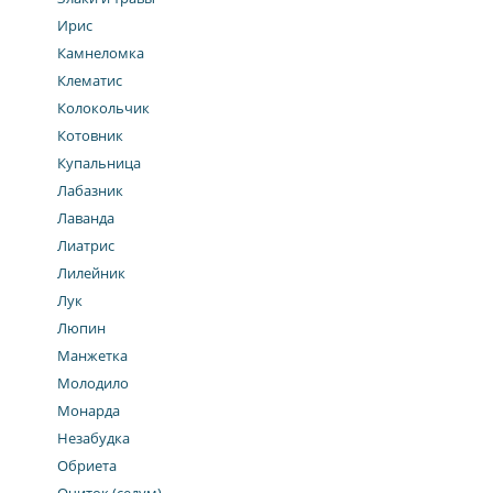
Ирис
Камнеломка
Клематис
Колокольчик
Котовник
Купальница
Лабазник
Лаванда
Лиатрис
Лилейник
Лук
Люпин
Манжетка
Молодило
Монарда
Незабудка
Обриета
Очиток (седум)