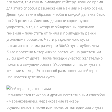
его части, тем самым омолодив гейхеру. Лучшее время
для этого способа размножения май или начало осени.
Делят куст таким образом, чтобы в каждой деленке было
по 2-3 розетки. Слишком длинные корни нужно
укоротить, а те, на которых обнаружены признаки
гниения – почистить от гнили и припудрить ранки
угольным порошком. Части разделенного куста
высаживают в ямы размером 30х30 чуть глубже, чем
было посажено материнское растение, на расстоянии
25 см друг от друга. После посадки участок желательно
полить и замульчировать. Укореняются части куста в
течение месяца. Этот способ размножения гейхеры
называется делением куста.
Размножается гейхера и другим вегетативным способом
– черенкованием. Черенкование гейхеры
осуществляют в июне или июле: от материнского куста