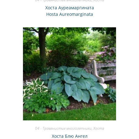
Хоста Ауреамаргината
Hosta Aureomarginata
04 - Травянистые многолетники
,
Хоста
Хоста Блю Ангел