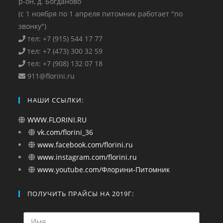
р-он, д. Богданово
(с 1 ноября по 1 апреля питомник работает "по
звонку")
тел: +7 (915) 544 17 77
тел: +7 (473) 300 32 59
тел: +7 (908) 132 07 18
911@florini.ru
НАШИ ССЫЛКИ:
WWW.FLORINI.RU
vk.com/florini_36
www.facebook.com/florini.ru
www.instagram.com/florini.ru
www.youtube.com/Флорини-Питомник
ПОЛУЧИТЬ ПРАЙСЫ НА 2019Г: