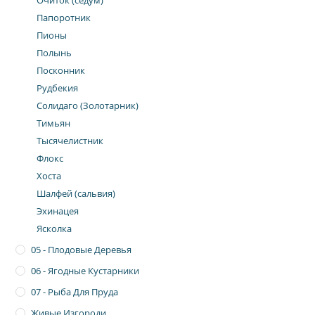
Папоротник
Пионы
Полынь
Посконник
Рудбекия
Солидаго (Золотарник)
Тимьян
Тысячелистник
Флокс
Хоста
Шалфей (сальвия)
Эхинацея
Ясколка
05 - Плодовые Деревья
06 - Ягодные Кустарники
07 - Рыба Для Пруда
Живые Изгороди