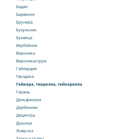
Бадан
Барвинок
Брунера
Бузульник
Буквица
Вербейник
Вероника
Вероникаструм
Гайлардия
Гвоздика
Гейхера, тиарелла, гейхерелла
Герань
Дельфиниум
Дербенник
Дицентра
Душица
Живучка
Злаки и травы