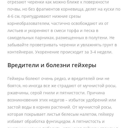
отрезают черенки как можно ближе к поверхности
почвы, но без фрагментов корневища, делят на куски по
4-6 см, припудривают нижние срезы
корнеобразователем, частично освобождают их от
листьев и укореняют в смеси торфа и песка в
самодельных парниках, размещенных в полутени. Не
забывайте проветривать черенки и увлажнять грунт в
контейнерах. Укоренение происходит за 3-4 недели.
Вредители и болезни гейхеры
Гейхеры болеют очень редко, и вредителей они не
боятся, но иногда все же страдают от мучнистой росы,
ржавчины, серой гнили и пятнистости. Причина
возникновения этих недугов – избыток удобрений или
застой воды в корнях растений. От мучнистой росы,
которая покрывает листья белесым налетом, гейхеру
избавит обработка фунгицидом. А пятнистость и