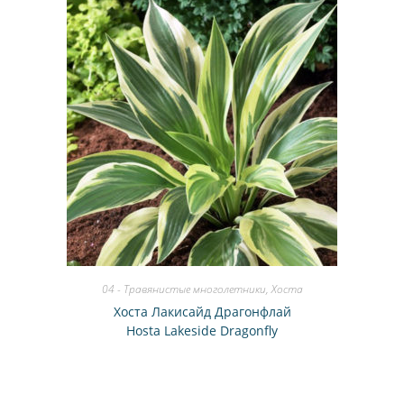
04 - Травянистые многолетники
,
Хоста
Хоста Лакисайд Драгонфлай
Hosta Lakeside Dragonfly