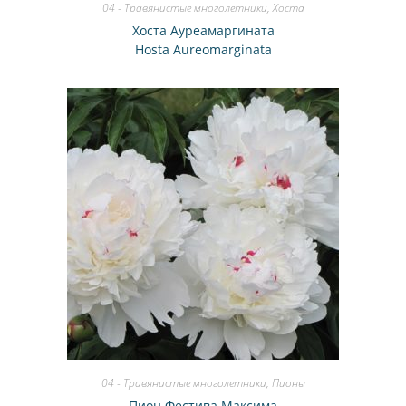
04 - Травянистые многолетники
,
Хоста
Хоста Ауреамаргината
Hosta Aureomarginata
04 - Травянистые многолетники
,
Пионы
Пион Фестива Максима