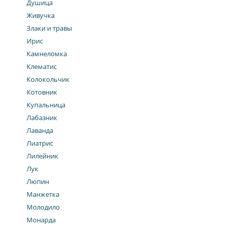
Душица
Живучка
Злаки и травы
Ирис
Камнеломка
Клематис
Колокольчик
Котовник
Купальница
Лабазник
Лаванда
Лиатрис
Лилейник
Лук
Люпин
Манжетка
Молодило
Монарда