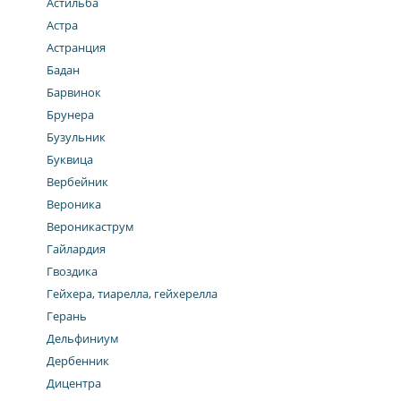
Астильба
Астра
Астранция
Бадан
Барвинок
Брунера
Бузульник
Буквица
Вербейник
Вероника
Вероникаструм
Гайлардия
Гвоздика
Гейхера, тиарелла, гейхерелла
Герань
Дельфиниум
Дербенник
Дицентра