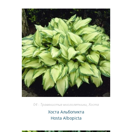
04 - Травянистые многолетники
,
Хоста
Хоста Альбопикта
Hosta Albopicta