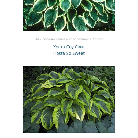
04 - Травянистые многолетники
,
Хоста
Хоста Соу Свит
Hosta So Sweet