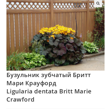
🔍
Бузульник зубчатый Бритт
Мари Крауфорд
Ligularia dentata Britt Marie
Crawford