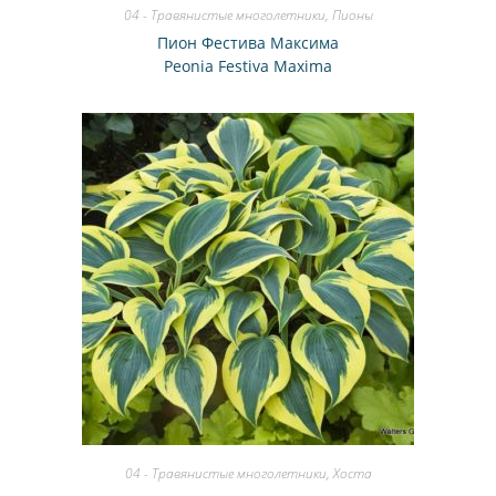
04 - Травянистые многолетники
,
Пионы
Пион Фестива Максима
Peonia Festiva Maxima
04 - Травянистые многолетники
,
Хоста