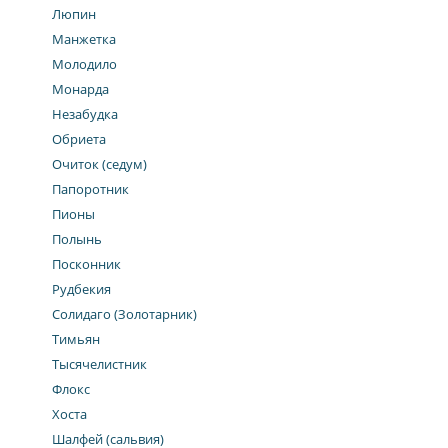
Люпин
Манжетка
Молодило
Монарда
Незабудка
Обриета
Очиток (седум)
Папоротник
Пионы
Полынь
Посконник
Рудбекия
Солидаго (Золотарник)
Тимьян
Тысячелистник
Флокс
Хоста
Шалфей (сальвия)