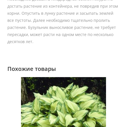
достать растение из контейнера, не повредив при этом
корни. Опустить в лунку растение и засыпать землей
все пустоты. Далее необходимо тщательно пролить
растение. Бузульник выносливое растение, не требует
пересадки, может расти на одном месте по несколько
десятков лет.
Похожие товары