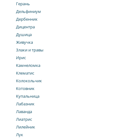
Герань
Дельфиниум
Дербенник
Дицентра
Душица
Живучка
Злаки и травы
Ирис
Камнеломка
Клематис
Колокольчик
Котовник
Купальница
Лабазник
Лаванда
Лиатрис
Лилейник
Лук