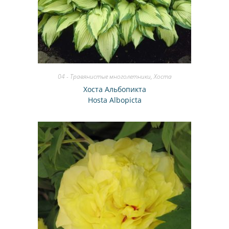
04 - Травянистые многолетники
,
Хоста
Хоста Альбопикта
Hosta Albopicta