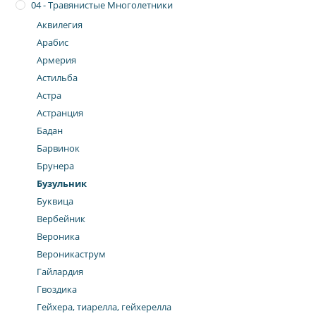
04 - Травянистые Многолетники
Аквилегия
Арабис
Армерия
Астильба
Астра
Астранция
Бадан
Барвинок
Брунера
Бузульник
Буквица
Вербейник
Вероника
Вероникаструм
Гайлардия
Гвоздика
Гейхера, тиарелла, гейхерелла