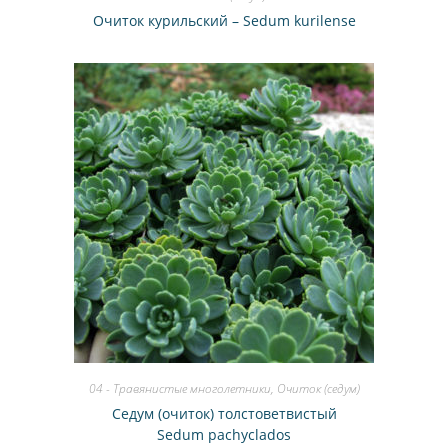
Очиток курильский – Sedum kurilense
04 - Травянистые многолетники
,
Очиток (седум)
Седум (очиток) толстоветвистый
Sedum pachyclados