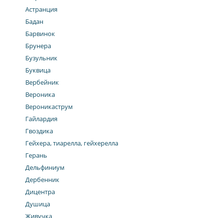
Астранция
Бадан
Барвинок
Брунера
Бузульник
Буквица
Вербейник
Вероника
Вероникаструм
Гайлардия
Гвоздика
Гейхера, тиарелла, гейхерелла
Герань
Дельфиниум
Дербенник
Дицентра
Душица
Живучка