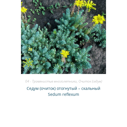
04 - Травянистые многолетники
,
Очиток (седум)
Седум (очиток) отогнутый – скальный
Sedum reflexum