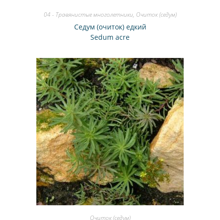
04 - Травянистые многолетники
,
Очиток (седум)
Седум (очиток) едкий
Sedum acre
Очиток (седум)