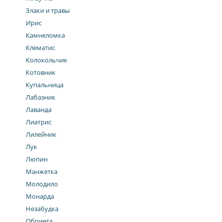
Злаки и травы
Ирис
Камнеломка
Клематис
Колокольчик
Котовник
Купальница
Лабазник
Лаванда
Лиатрис
Лилейник
Лук
Люпин
Манжетка
Молодило
Монарда
Незабудка
Обриета