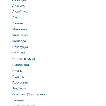
Лиатрис
Лилейник
Лук
Люпин
Манжетка
Молодило
Монарда
Незабудка
Обриета
Очиток (седум)
Папоротник
Пионы
Полынь
Посконник
Рудбекия
Солидаго (Золотарник)
Тимьян