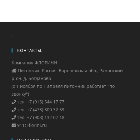
.
КОНТАКТЫ:
Компания ФЛОРИНИ
Питомник: Россия, Воронежская обл., Рамонский
р-он, д. Богданово
(с 1 ноября по 1 апреля питомник работает "по
звонку")
тел: +7 (915) 544 17 77
тел: +7 (473) 300 32 59
тел: +7 (908) 132 07 18
911@florini.ru