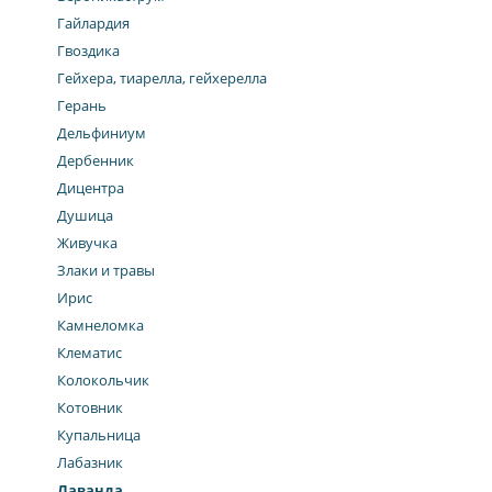
Гайлардия
Гвоздика
Гейхера, тиарелла, гейхерелла
Герань
Дельфиниум
Дербенник
Дицентра
Душица
Живучка
Злаки и травы
Ирис
Камнеломка
Клематис
Колокольчик
Котовник
Купальница
Лабазник
Лаванда