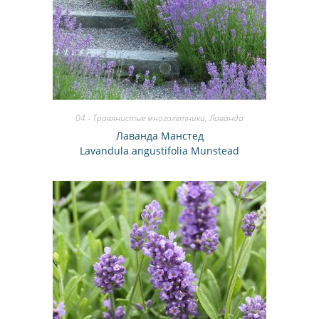
04 - Травянистые многолетники
,
Лаванда
Лаванда Манстед
Lavandula angustifolia Munstead