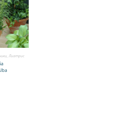
ники
,
Лиатрис
ба
Alba