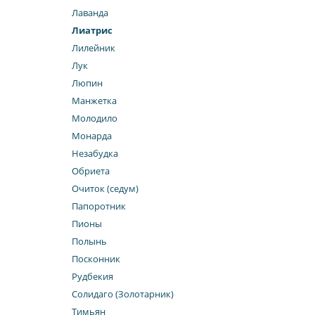
Лаванда
Лиатрис
Лилейник
Лук
Люпин
Манжетка
Молодило
Монарда
Незабудка
Обриета
Очиток (седум)
Папоротник
Пионы
Полынь
Посконник
Рудбекия
Солидаго (Золотарник)
Тимьян