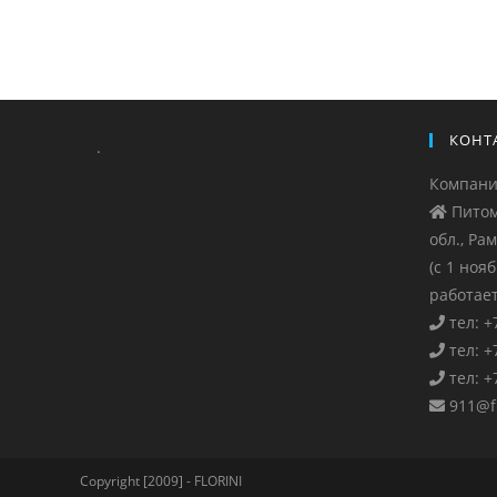
КОНТ
.
Компан
Питом
обл., Ра
(с 1 ноя
работает
тел: +
тел: +
тел: +
911@fl
Copyright [2009] - FLORINI