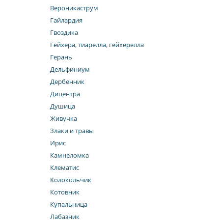
Вероникаструм
Гайлардия
Гвоздика
Гейхера, тиарелла, гейхерелла
Герань
Дельфиниум
Дербенник
Дицентра
Душица
Живучка
Злаки и травы
Ирис
Камнеломка
Клематис
Колокольчик
Котовник
Купальница
Лабазник