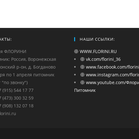
АКТЫ:
НАШИ ССЫЛКИ:
ия ФЛОРИНИ
WWW.FLORINI.RU
ник: Россия, Воронежская
vk.com/florini_36
монский р-он, д. Богданово
www.facebook.com/florini
бря по 1 апреля питомник
www.instagram.com/florin
 "по звонку")
www.youtube.com/Флор
7 (915) 544 17 77
Питомник
7 (473) 300 32 59
7 (908) 132 07 18
orini.ru