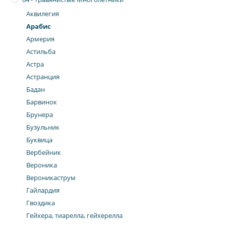
Аквилегия
Арабис
Армерия
Астильба
Астра
Астранция
Бадан
Барвинок
Брунера
Бузульник
Буквица
Вербейник
Вероника
Вероникаструм
Гайлардия
Гвоздика
Гейхера, тиарелла, гейхерелла