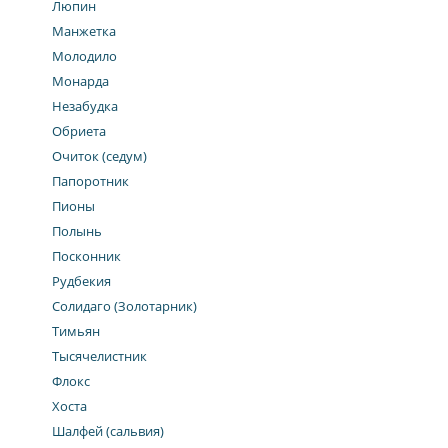
Люпин
Манжетка
Молодило
Монарда
Незабудка
Обриета
Очиток (седум)
Папоротник
Пионы
Полынь
Посконник
Рудбекия
Солидаго (Золотарник)
Тимьян
Тысячелистник
Флокс
Хоста
Шалфей (сальвия)