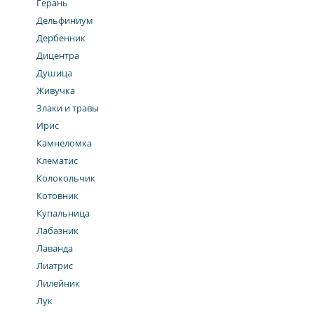
Герань
Дельфиниум
Дербенник
Дицентра
Душица
Живучка
Злаки и травы
Ирис
Камнеломка
Клематис
Колокольчик
Котовник
Купальница
Лабазник
Лаванда
Лиатрис
Лилейник
Лук