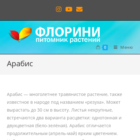
Меню
0
Арабис
Арабис — многолетнее травянистое растение, также
известное в народе под названием «резуха». Может
вырастать до 30 см в высоту. Листья некрупные,
встречаются два варианта расцветки: однотонная и
двухцветная (бело-зелёная). Арабис отличается
продолжительным (апрель-май) ярким цветением.