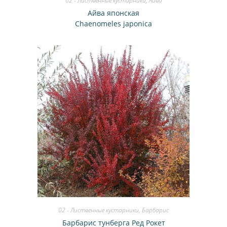
02 - Лиственные кустарники
,
Айва
Айва японская
Chaenomeles japonica
02 - Лиственные кустарники
,
Барбарис
Барбарис тунберга Ред Рокет