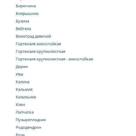
Бирючина
Боярышник
Бузина
Вейгела
Виноград девичий
Гортензия зимостойкая
Гортензия крупнолистная
Гортензия крупнолистная - зимостойкая
Дерен
Ива
Калина
Кальмия
Кизильник
Клен
Лапчатка
Пузыреплодник
Рододендрон
Роза