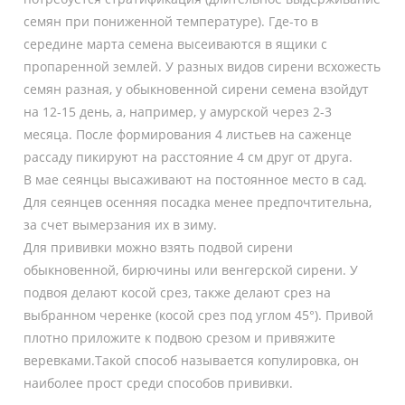
семян при пониженной температуре). Где-то в
середине марта семена высеиваются в ящики с
пропаренной землей. У разных видов сирени всхожесть
семян разная, у обыкновенной сирени семена взойдут
на 12-15 день, а, например, у амурской через 2-3
месяца. После формирования 4 листьев на саженце
рассаду пикируют на расстояние 4 см друг от друга.
В мае сеянцы высаживают на постоянное место в сад.
Для сеянцев осенняя посадка менее предпочтительна,
за счет вымерзания их в зиму.
Для прививки можно взять подвой сирени
обыкновенной, бирючины или венгерской сирени. У
подвоя делают косой срез, также делают срез на
выбранном черенке (косой срез под углом 45°). Привой
плотно приложите к подвою срезом и привяжите
веревками.Такой способ называется копулировка, он
наиболее прост среди способов прививки.