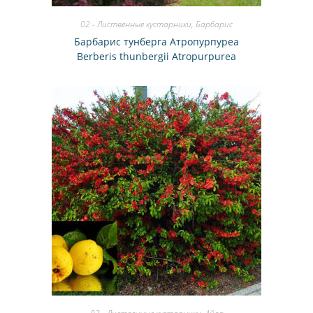
02 - Лиственные кустарники
,
Барбарис
Барбарис тунберга Атропурпуреа
Berberis thunbergii Atropurpurea