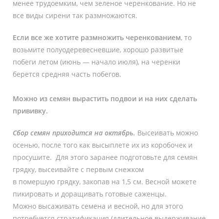
менее трудоемким, чем зеленое черенкование. Но не
все виды сирени так размножаются.
Если все же хотите размножить черенкованием
, то
возьмите полуодеревесневшие, хорошо развитые
побеги летом (июнь — начало июля), на черенки
берется средняя часть побегов.
Можно из семян вырастить подвои и на них сделать
прививку.
Сбор семян приходится на октябрь.
Высеивать можно
осенью, после того как высыплете их из коробочек и
просушите. Для этого заранее подготовьте для семян
грядку, высеивайте с первым снежком
в помершую грядку, закопав на 1,5 см. Весной можете
пикировать и доращивать готовые саженцы.
Можно высаживать семена и весной, но для этого
потребуется стратификация (длительное выдерживание