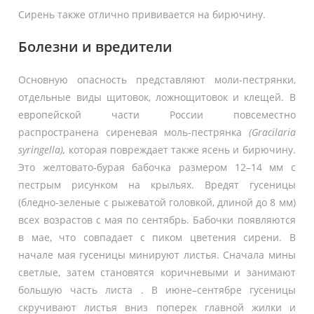
Сирень также отлично прививается на бирючину.
Болезни и вредители
Основную опасность представляют моли-пестрянки,
отдельные виды щитовок, ложнощитовок и клещей. В
европейской части России повсеместно
распространена сиреневая моль-пестрянка
(Gracilaria
syringella),
которая повреждает также ясень и бирючину.
Это желтовато-бурая бабочка размером 12–14 мм с
пестрым рисунком на крыльях. Вредят гусеницы
(бледно-зеленые с рыжеватой головкой, длиной до 8 мм)
всех возрастов с мая по сентябрь. Бабочки появляются
в мае, что совпадает с пиком цветения сирени. В
начале мая гусеницы минируют листья. Сначала мины
светлые, затем становятся коричневыми и занимают
большую часть листа . В июне–сентябре гусеницы
скручивают листья вниз поперек главной жилки и