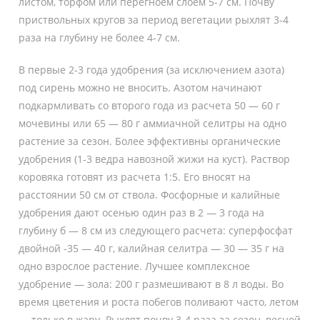
листом, торфом или перегноем слоем 5-7 см. Почву
приствольных кругов за период вегетации рыхлят 3-4
раза на глубину не более 4-7 см.
В первые 2-3 года удобрения (за исключением азота)
под сирень можно не вносить. Азотом начинают
подкармливать со второго года из расчета 50 — 60 г
мочевины или 65 — 80 г аммиачной селитры на одно
растение за сезон. Более эффективны органические
удобрения (1-3 ведра навозной жижи на куст). Раствор
коровяка готовят из расчета 1:5. Его вносят на
расстоянии 50 см от ствола. Фосфорные и калийные
удобрения дают осенью один раз в 2 — 3 года на
глубину б — 8 см из следующего расчета: суперфосфат
двойной -35 — 40 г, калийная селитра — 30 — 35 г на
одно взрослое растение. Лучшее комплексное
удобрение — зола: 200 г размешивают в 8 л воды. Во
время цветения и роста побегов поливают часто, летом
— только в жару. Рыхлят почву 3-4 раза за сезон, весной