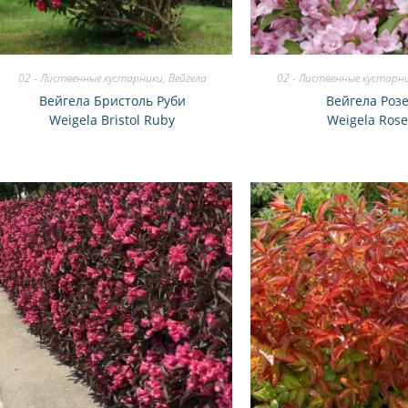
02 - Лиственные кустарники
,
Вейгела
02 - Лиственные кустарн
Вейгела Бристоль Руби
Вейгела Роз
Weigela Bristol Ruby
Weigela Ros