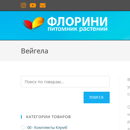
Вейгела
В
у
с
ПОИСК
О
о
КАТЕГОРИИ ТОВАРОВ
р
00 - Комплекты Клумб
д