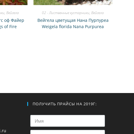
ики
,
Вейгела
02 - Лиственные кустарники
,
Вейгела
гс оф Файер
Вейгела цветущая Нана Пурпуреа
s of Fire
Weigela florida Nana Purpurea
ПОЛУЧИТЬ ПРАЙСЫ НА 2019Г:
.ru