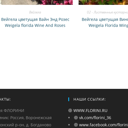
Вейгела
02 - Лиственные кустарн
Вейгела цветущая Вайн Энд Розес
Вейгела цветущая Вин
Weigela florida Wine And Roses
Weigela Florida Wing
АКТЫ:
НАШИ ССЫЛКИ:
ия ФЛОРИНИ
WWW.FLORINI.RU
ник: Россия, Воронежская
vk.com/florini_36
монский р-он, д. Богданово
www.facebook.com/florini