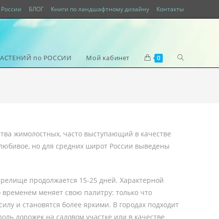
России
БЛОГ
Книги по ландшафтному дизайну
Контакты
РАСТЕНИЙ по РОССИИ
Мой кабинет
0
ства жимолостных, часто выступающий в качестве
олюбивое, но для средних широт России выведены
зрелище продолжается 15-25 дней. Характерной
о временем меняет свою палитру: только что
илу и становятся более яркими. В городах подходит
доль дорожек на садовом участке или в качестве