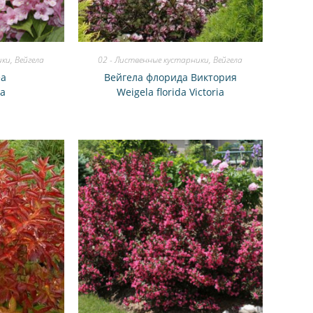
ики
,
Вейгела
02 - Лиственные кустарники
,
Вейгела
еа
Вейгела флорида Виктория
ea
Weigela florida Victоria