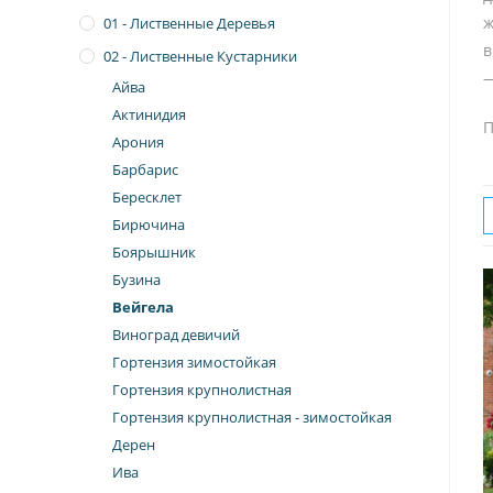
ж
01 - Лиственные Деревья
в
02 - Лиственные Кустарники
—
Айва
Актинидия
П
Арония
Барбарис
Бересклет
Бирючина
Боярышник
Бузина
Вейгела
Виноград девичий
Гортензия зимостойкая
Гортензия крупнолистная
Гортензия крупнолистная - зимостойкая
Дерен
Ива