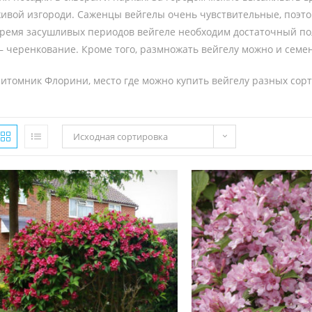
ивой изгороди. Саженцы вейгелы очень чувствительные, поэтом
ремя засушливых периодов вейгеле необходим достаточный п
 черенкование. Кроме того, размножать вейгелу можно и семе
итомник Флорини, место где можно купить вейгелу разных сор
Исходная сортировка