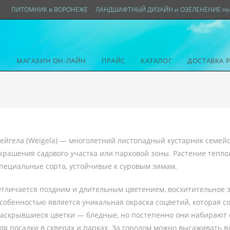
ПИТОМНИК в ВОРОНЕЖЕ
ЛАНДШАФТНЫЙ ДИЗАЙН и ОЗЕЛЕНЕНИЕ по 
МАГАЗИН ОН-ЛАЙН
ПРАЙС
КАТАЛОГ
ДОСТАВКА 
ейгела (Weigela) — многолетний листопадный кустарник семей
крашения садового участка или парковой зоны. Растение тепл
пециальные сорта, устойчивые к суровым зимам.
тличается поздним и длительным цветением, восхитительное 
собенностью является уникальная окраска соцветий, которая с
аскрывшиеся цветки — бледные, но постепенно они набирают с
ля посадки в скверах и парках. За городом можно высаживать в