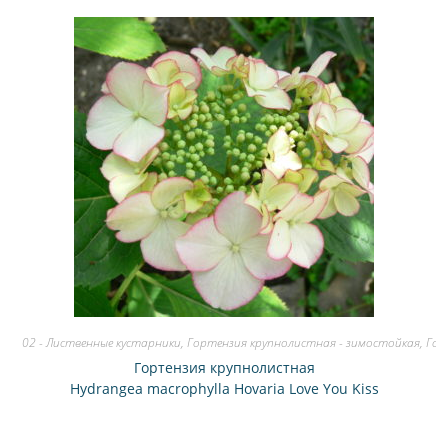
02 - Лиственные кустарники
,
Гортензия крупнолистная - зимостойкая
,
Гор
Гортензия крупнолистная
Hydrangea macrophylla Hovaria Love You Kiss