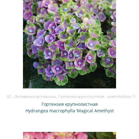
02 - Лиственные кустарники
,
Гортензия крупнолистная - зимостойкая
,
Гор
Гортензия крупнолистная
Hydrangea macrophylla ‘Magical Amethyst