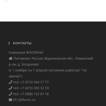
.
КОНТАКТЫ:
Компания ФЛОРИНИ
Питомник: Россия, Воронежская обл., Рамонский
р-он, д. Богданово
(с 1 ноября по 1 апреля питомник работает "по
звонку")
тел: +7 (915) 544 17 77
тел: +7 (473) 300 32 59
тел: +7 (908) 132 07 18
911@florini.ru