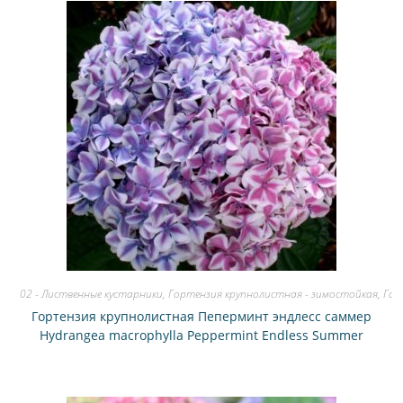
02 - Лиственные кустарники
,
Гортензия крупнолистная - зимостойкая
,
Гор
Гортензия крупнолистная Пеперминт эндлесс саммер
Hydrangea macrophylla Peppermint Endless Summer