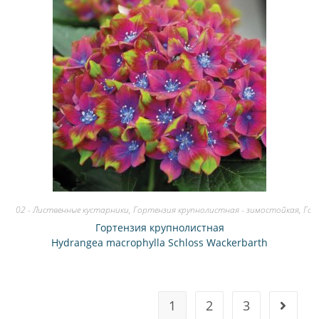
02 - Лиственные кустарники
,
Гортензия крупнолистная - зимостойкая
,
Гор
Гортензия крупнолистная
Hydrangea macrophylla Schloss Wackerbarth
1
2
3