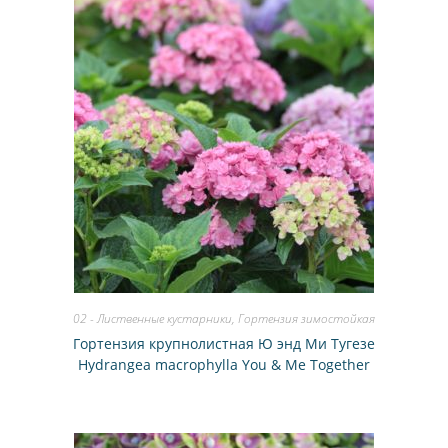
02 - Лиственные кустарники
,
Гортензия зимостойкая
Гортензия крупнолистная Ю энд Ми Тугезе
Hydrangea macrophylla You & Me Together