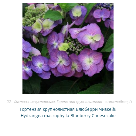
02 - Лиственные кустарники
,
Гортензия крупнолистная - зимостойкая
,
Гор
Гортензия крупнолистная Блюберри Чизкейк
Hydrangea macrophylla Blueberry Cheesecake