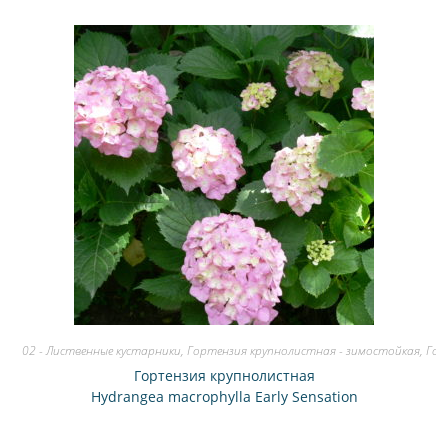
02 - Лиственные кустарники
,
Гортензия крупнолистная - зимостойкая
,
Гор
Гортензия крупнолистная
Hydrangea macrophylla Early Sensation