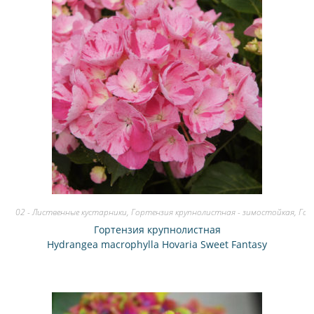
02 - Лиственные кустарники
,
Гортензия крупнолистная - зимостойкая
,
Гор
Гортензия крупнолистная
Hydrangea macrophylla Hovaria Sweet Fantasy