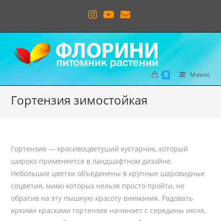
Меню
0
Гортензия зимостойкая
Гортензия — красивоцветуший кустарник, который
широко применяется в ландшафтном дизайне.
Небольшие цветки объединены в крупные шаровидные
соцветия, мимо которых нельзя просто пройти, не
обратив на эту пышную красоту внимания. Радовать
яркими красками гортензия начинает с середины июля,