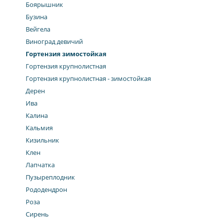
Боярышник
Бузина
Вейгела
Виноград девичий
Гортензия зимостойкая
Гортензия крупнолистная
Гортензия крупнолистная - зимостойкая
Дерен
Ива
Калина
Кальмия
Кизильник
Клен
Лапчатка
Пузыреплодник
Рододендрон
Роза
Сирень