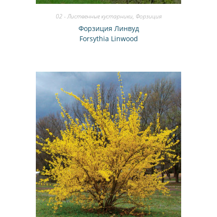
02 - Лиственные кустарники
,
Форзиция
Форзиция Линвуд
Forsythia Linwood