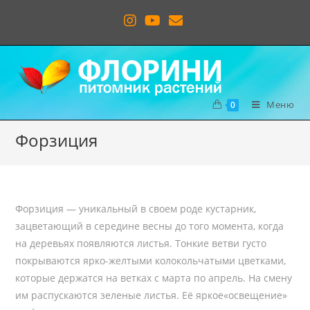
Меню
0
Форзиция
Форзиция — уникальный в своем роде кустарник,
зацветающий в середине весны до того момента, когда
на деревьях появляются листья. Тонкие ветви густо
покрываются ярко-желтыми колокольчатыми цветками,
которые держатся на ветках с марта по апрель. На смену
им распускаются зеленые листья. Её яркое«освещение»