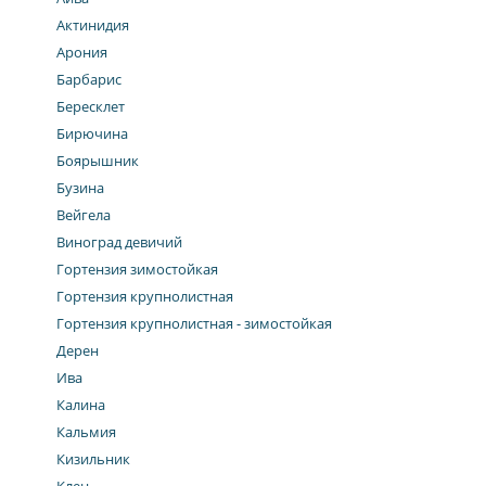
Актинидия
Арония
Барбарис
Бересклет
Бирючина
Боярышник
Бузина
Вейгела
Виноград девичий
Гортензия зимостойкая
Гортензия крупнолистная
Гортензия крупнолистная - зимостойкая
Дерен
Ива
Калина
Кальмия
Кизильник