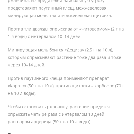
ржавчина. Из вредителей наибольшую угрозу
представляют паутинный клещ, можжевеловая
минирующая моль, тля и можжевеловая щитовка.
Против тли дважды опрыскивают «Фитовермом» (2 г на
1 л воды) с интервалом 10–14 дней.
Минирующая моль боится «Дециса» (2,5 г на 10 л),
которым опрыскивают растение тоже два раза и тоже
через 10–14 дней.
Против паутинного клеща применяют препарат
«Каратэ» (50 г на 10 л), против щитовки – карбофос (70 г
на 10 л воды).
Чтобы остановить ржавчину, растение придется
опрыскать четыре раза с интервалом 10 дней
раствором арцерида (50 г на 10 л воды).