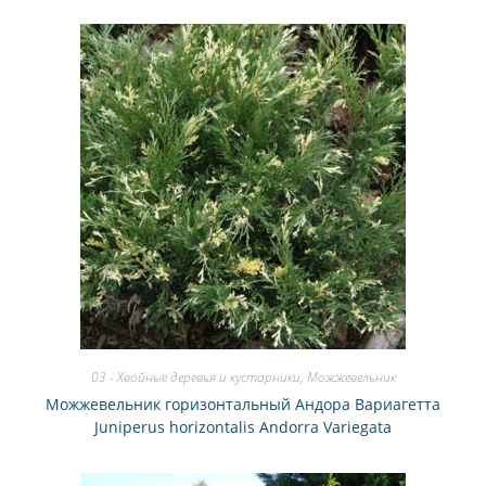
03 - Хвойные деревья и кустарники
,
Можжевельник
Можжевельник горизонтальный Андора Вариагетта
Juniperus horizontalis Andorra Variegata