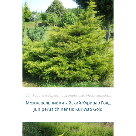
03 - Хвойные деревья и кустарники
,
Можжевельник
Можжевельник китайский Куривао Голд
Juniperus chinensis Kuriwao Gold