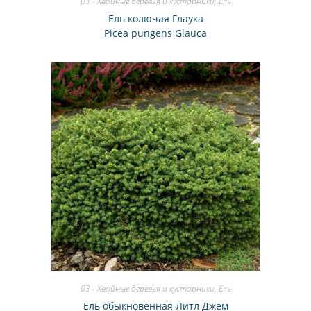
03 - Хвойные деревья и кустарники
,
Ель
Ель колючая Глаука
Picea pungens Glauca
03 - Хвойные деревья и кустарники
,
Ель
Ель обыкновенная Литл Джем