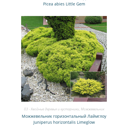
Picea abies Little Gem
03 - Хвойные деревья и кустарники
,
Можжевельник
Можжевельник горизонтальный Лаймглоу
Juniperus horizontalis Limeglow