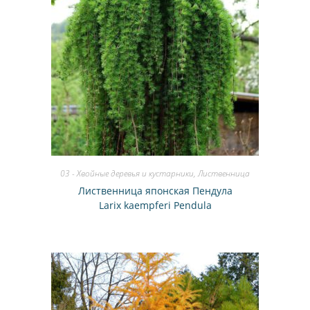
03 - Хвойные деревья и кустарники
,
Лиственница
Лиственница японская Пендула
Larix kaempferi Pendula