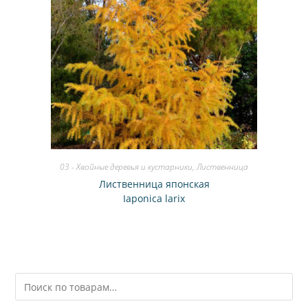
03 - Хвойные деревья и кустарники
,
Лиственница
Лиственница японская
Iaponica larix