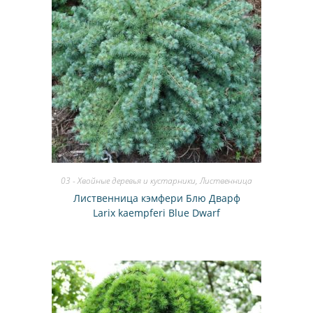
03 - Хвойные деревья и кустарники
,
Лиственница
Лиственница кэмфери Блю Дварф
Larix kaempferi Blue Dwarf