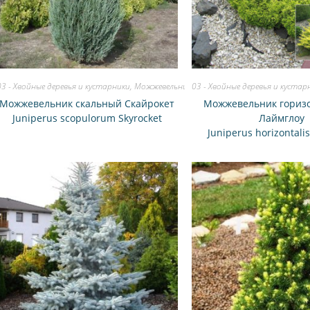
03 - Хвойные деревья и кустарники
,
Можжевельник
03 - Хвойные деревья и кустар
Можжевельник скальный Скайрокет
Можжевельник гориз
Juniperus scopulorum Skyrocket
Лаймглоу
Juniperus horizontali