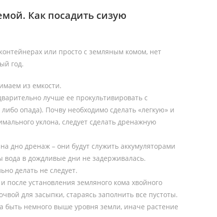
емой. Как посадить сизую
контейнерах или просто с земляным комом, нет
ый год.
имаем из емкости.
дварительно лучше ее прокультивировать с
 либо опада). Почву необходимо сделать «легкую» и
нимального уклона, следует сделать дренажную
на дно дренаж – они будут служить аккумуляторами
бы вода в дождливые дни не задерживалась.
ьно делать не следует.
 и после установления земляного кома хвойного
вой для засыпки, стараясь заполнить все пустоты.
а быть немного выше уровня земли, иначе растение