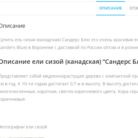
ОПИСАНИЕ
ОТЗ
Описание
Купить ель сизая (канадская) Сандерс Блю это очень красивая е
Sanders Blue) в Воронеже с доставкой по России оптом и в роз
Описание ели сизой (канадская) “Сандерс Блю
Представляет собой медленнорастущее дерево с компактной пр
см в год. К 10-ти годам достигает 0,7 м в высоту. В высоту дости
многочисленные, короткие, светло-коричневого цвета. Кора сер
коричневые.
Фотографии ели сизой