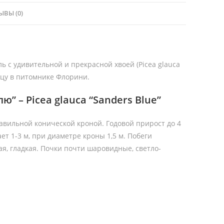
ЫВЫ (0)
ль с удивительной и прекрасной хвоей (Picea glauca
ницу в питомнике Флорини.
” – Picea glauca “Sanders Blue”
авильной конической кроной. Годовой прирост до 4
гает 1-3 м, при диаметре кроны 1,5 м. Побеги
ая, гладкая. Почки почти шаровидные, светло-