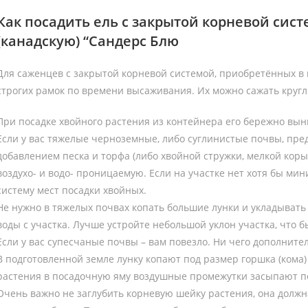
Как посадить ель с закрытой корневой сист
(канадскую) “Сандерс Блю
Для саженцев с закрытой корневой системой, приобретённых в 
строгих рамок по времени высаживания. Их можно сажать кругл
При посадке хвойного растения из контейнера его бережно вын
Если у вас тяжелые черноземные, либо суглинистые почвы, пре
добавлением песка и торфа (либо хвойной стружки, мелкой коры
воздухо- и водо- проницаемую. Если на участке нет хотя бы ми
систему мест посадки хвойных.
Не нужно в тяжелых почвах копать большие лунки и укладывать 
воды с участка. Лучше устройте небольшой уклон участка, что 
Если у вас супесчаные почвы – вам повезло. Ни чего дополнител
В подготовленной земле лунку копают под размер горшка (кома)
растения в посадочную яму воздушные промежутки засыпают поч
Очень важно не заглубить корневую шейку растения, она должн