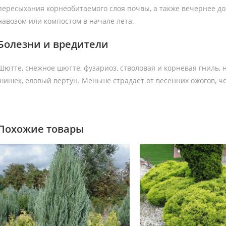
пересыхания корнеобитаемого слоя почвы, а также вечернее д
навозом или компостом в начале лета.
Болезни и вредители
Шютте, снежное шютте, фузариоз, стволовая и корневая гниль, 
шишек, еловый вертун. Меньше страдает от весенних ожогов, че
Похожие товары