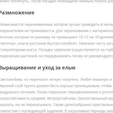
может погибнуть. После посадки необходимо обильно полить ра
Размножение
Размножается черенкованием, которое лучше проводить в нача
укоренителем не приживаются. Для черенкования с материнск
веточки, которые по размеру не превышают 10-12 см. Отделяе
«пяточку», иначе растение быстро погибнет. Нижнюю часть за
стимуляторами роста. Посадка черенков осуществляется на глуб
укоренения растений, но переувлажнять почву не рекомендуетс
Выращивание и уход за елью
Светолюбива, но переносит легкую полутень. Любит влажную и 
Верхний слой грунта должен быть хорошо проницаемым, чтобы
воздушного питания. Плохо переносит переувлажнение и уплот
газоустойчивость средняя. Ветроустойчива. Околоствольный к
рыхлить, но не перекапывать. Также целесообразно пристволь
компостом с последующей заделкой. В засушливые периоды рек