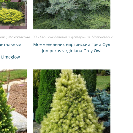
ники
,
Можжевельник
03 - Хвойные деревья и кустарники
,
Можжевельник
онтальный
Можжевельник виргинский Грей Оул
Juniperus virginiana Grey Owl
s Limeglow