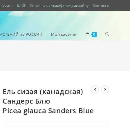
России
БЛОГ
Книги по ландшафтному дизайну
Контакты
РАСТЕНИЙ по РОССИИ
Мой кабинет
0
Ель сизая (канадская)
Сандерс Блю
Picea glauca Sanders Blue