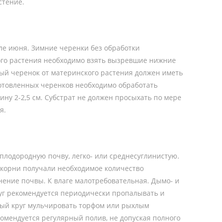
стение.
ле июня. Зимние черенки без обработки
ого растения необходимо взять вызревшие нижние
мый черенок от материнского растения должен иметь
готовленных черенков необходимо обработать
ину 2-2,5 см. Субстрат не должен просыхать по мере
я.
плодородную почву, легко- или среднесуглинистую.
 корни получали необходимое количество
нение почвы. К влаге малотребовательная. Дымо- и
руг рекомендуется периодически пропалывать и
ный круг мульчировать торфом или рыхлым
омендуется регулярный полив, не допуская полного