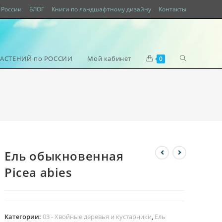
России
БЛОГ
Книги по ландшафтному дизайну
Контакты
РАСТЕНИЙ по РОССИИ
Мой кабинет
0
Ель обыкновенная
Picea abies
Категории:
03 - Хвойные деревья и кустарники
,
Ель