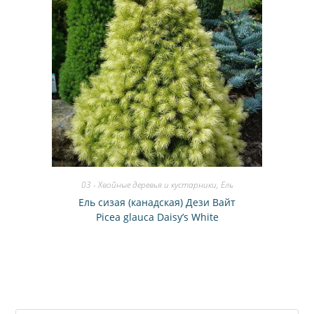
03 - Хвойные деревья и кустарники
,
Ель
Ель сизая (канадская) Дези Вайт
Picea glauca Daisy’s White