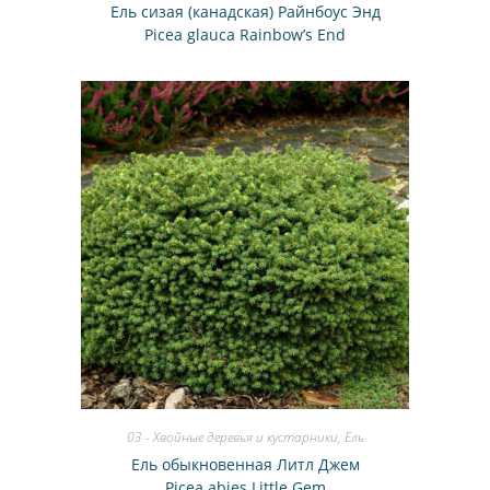
Ель сизая (канадская) Райнбоус Энд
Picea glauca Rainbow’s End
03 - Хвойные деревья и кустарники
,
Ель
Ель обыкновенная Литл Джем
Picea abies Little Gem