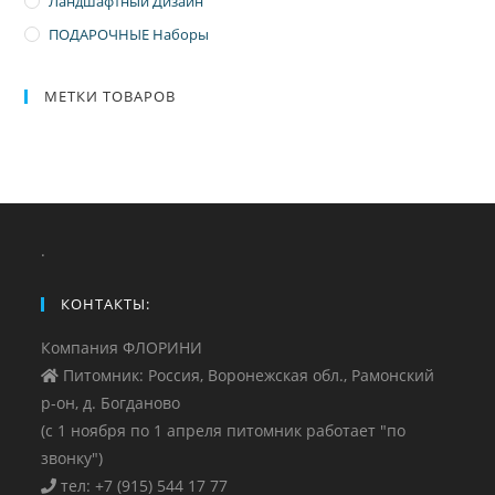
Ландшафтный Дизайн
ПОДАРОЧНЫЕ Наборы
МЕТКИ ТОВАРОВ
.
КОНТАКТЫ:
Компания ФЛОРИНИ
Питомник: Россия, Воронежская обл., Рамонский
р-он, д. Богданово
(с 1 ноября по 1 апреля питомник работает "по
звонку")
тел: +7 (915) 544 17 77