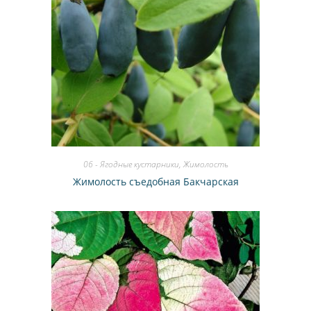
06 - Ягодные кустарники
,
Жимолость
Жимолость съедобная Бакчарская