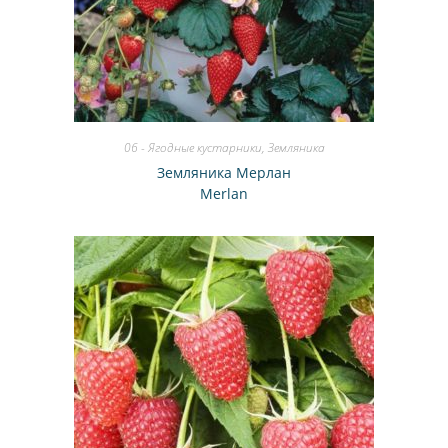
06 - Ягодные кустарники
,
Земляника
Земляника Мерлан
Merlan