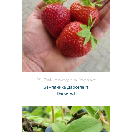
06 - Ягодные кустарники
,
Земляника
Земляника Дарселект
Darselect