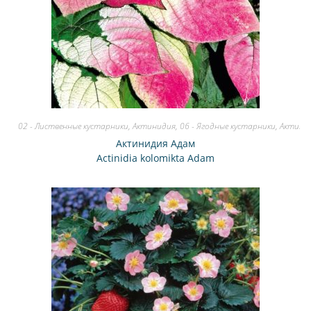
02 - Лиственные кустарники
,
Актинидия
,
06 - Ягодные кустарники
,
Актини
Актинидия Адам
Actinidia kolomikta Adam