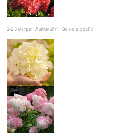
2-2,5 метра: “Лаймлайт”, “Ванила фрайз”