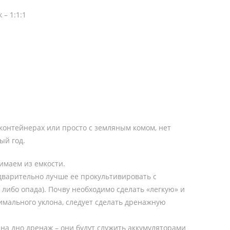
– 1:1:1
контейнерах или просто с земляным комом, нет
ый год.
имаем из емкости.
дварительно лучше ее прокультивировать с
 либо опада). Почву необходимо сделать «легкую» и
нимального уклона, следует сделать дренажную
на дно дренаж – они будут служить аккумуляторами