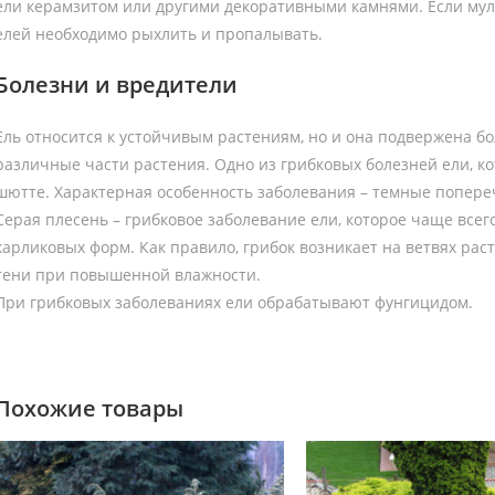
ели керамзитом или другими декоративными камнями. Если мул
елей необходимо рыхлить и пропалывать.
Болезни и вредители
Ель относится к устойчивым растениям, но и она подвержена б
различные части растения. Одно из грибковых болезней ели, к
шютте. Характерная особенность заболевания – темные попере
Серая плесень – грибковое заболевание ели, которое чаще все
карликовых форм. Как правило, грибок возникает на ветвях рас
тени при повышенной влажности.
При грибковых заболеваниях ели обрабатывают фунгицидом.
Похожие товары