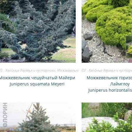
03 - Хвойные деревья и кустарники
,
Можжевельник
03 - Хвойные деревья и кустар
Можжевельник чешуйчатый Майери
Можжевельник гориз
Juniperus squamata Meyeri
Лаймглоу
Juniperus horizontali