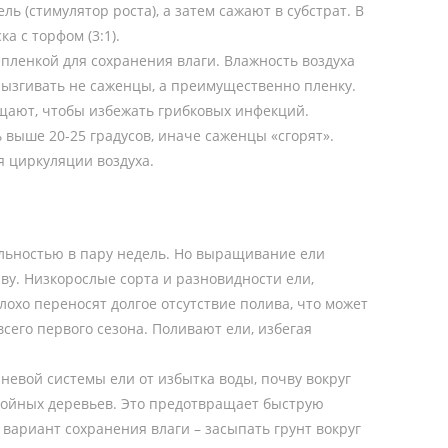
ь (стимулятор роста), а затем сажают в субстрат. В
а с торфом (3:1).
пленкой для сохранения влаги. Влажность воздуха
рызгивать не саженцы, а преимущественно пленку.
ащают, чтобы избежать грибковых инфекций.
 выше 20-25 градусов, иначе саженцы «сгорят».
я циркуляции воздуха.
льностью в пару недель. Но выращивание ели
ву. Низкорослые сорта и разновидности ели,
охо переносят долгое отсутствие полива, что может
всего первого сезона. Поливают ели, избегая
евой системы ели от избытка воды, почву вокруг
войных деревьев. Это предотвращает быструю
вариант сохранения влаги – засыпать грунт вокруг