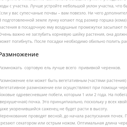
воды с участка. Лучше устройте небольшой уклон участка, что 
Если у вас супесчаные почвы – вам повезло. Ни чего дополнител
В подготовленной земле лунку копают под размер горшка (кома)
растения в посадочную яму воздушные промежутки засыпают поч
Очень важно не заглубить корневую шейку растения, она должн
может погибнуть. После посадки необходимо обильно полить ра
Размножение
Размножать сортовую ель лучше всего прививкой черенков.
Размножение ели может быть вегетативным (частями растения)
Вегетативное размножение ели осуществляют при помощи чере
боковые одревесневшие побеги, которым 1 или 2 года. На побе
(верхушечная) почка. Это принципиально, поскольку у всех хв
даже укоренившийся саженец не будет расти в высоту.
Черенкование проводят весной, до начала распускания почек. П
срезают секатором или острым ножом. Оптимальная длина черен