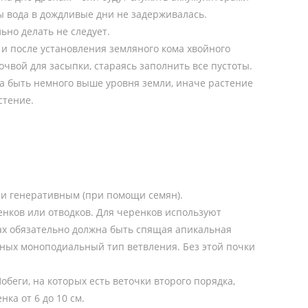
бы вода в дождливые дни не задерживалась.
ьно делать не следует.
 и после установления земляного кома хвойного
вой для засыпки, стараясь заполнить все пустоты.
а быть немного выше уровня земли, иначе растение
стение.
 и генеративным (при помощи семян).
нков или отводков. Для черенков используют
гах обязательно должна быть спящая апикальная
ойных моноподиальный тип ветвления. Без этой почки
обеги, на которых есть веточки второго порядка,
ка от 6 до 10 см.