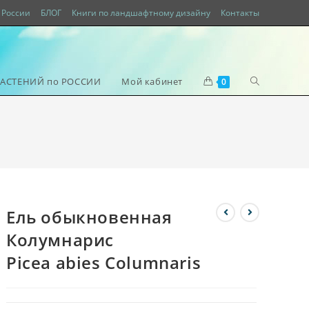
России
БЛОГ
Книги по ландшафтному дизайну
Контакты
РАСТЕНИЙ по РОССИИ
Мой кабинет
0
Ель обыкновенная
Колумнарис
Picea abies Columnaris