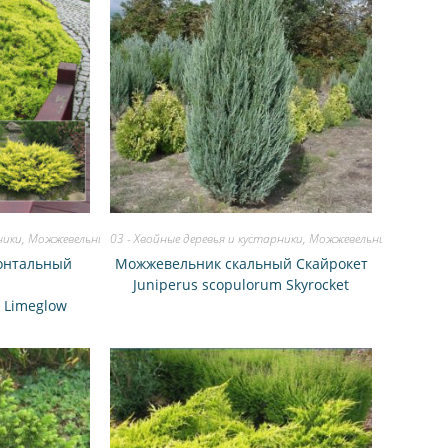
ники
,
Можжевельник
03 - Хвойные деревья и кустарники
,
Можжевельник
онтальный
Можжевельник скальный Скайрокет
Juniperus scopulorum Skyrocket
s Limeglow