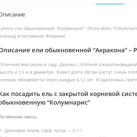
Описание
Купить ель обыкновенную “Колумнарис” (Picea abies “Columnaris
розницу в питомнике Флорини.
Описание ели обыкновенной “Акракона” – Pi
Отличная вертикаль в саду. Дерево с плотной узкоколоновидной
высоту и 1,5 м в диаметре. Живет долго. Ветви растут очень пло
зеленая, обновляется через каждые 6-12 лет. В одиночных, груп
Как посадить ель с закрытой корневой сист
обыкновенную
“Колумнарис”
Почвенная смесь:
Дерновая земля, торф, песок — 2:1:1.