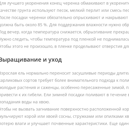
Для лучшего укоренения конец черенка обмакивают в укоренител
качестве грунта используют песок, мелкий перлит или смесь песк
После посадки черенки обязательно опрыскивают и накрывают 
должна быть около 85 %. Для поддержания влажности нужно об
Под вечер, когда температура снижается, обрызгивание прекр
Нужно следить, чтобы температура под пленкой не поднималась
Чтобы этого не произошло, в пленке проделывают отверстия дл
Выращивание и уход
Взрослая ель нормально переносит засушливые периоды длите
карликовых сортов требует более внимательного подхода к поли
молодые растения и саженцы, особенно пересаженные зимой, пл
привести к их гибели. Ели зимней посадки поливают в течение 
попадания воды на хвою.
Чтобы не вызвать загнивание поверхностно расположенной корн
мульчируют корой или хвоей сосны, стружками или опилками х
потерю влаги и улучшает почвенные характеристики. Еще один 