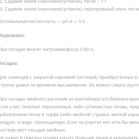
Садовая земля (чернозем/суглинок), песок – 1:1
Садовая земля (чернозем/суглинок), перепревший опил, песок 
Оптимальная кислотность — pH 4 — 5.5
Подкормка:
При посадке вносят нитроаммофоску (100 г).
Посадка:
Для саженцев с закрытой корневой системой, приобретённых в 
строгих рамок по времени высаживания. Их можно сажать кругл
При посадке хвойного растения из контейнера его бережно вын
Если у вас тяжелые черноземные, либо суглинистые почвы, пре
добавлением песка и торфа (либо хвойной стружки, мелкой коры
воздухо- и водо- проницаемую. Если на участке нет хотя бы ми
систему мест посадки хвойных.
Не нужно в тяжелых почвах копать большие лунки и укладывать 