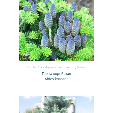
03 - Хвойные деревья и кустарники
,
Пихта
Пихта корейская
Abies koreana