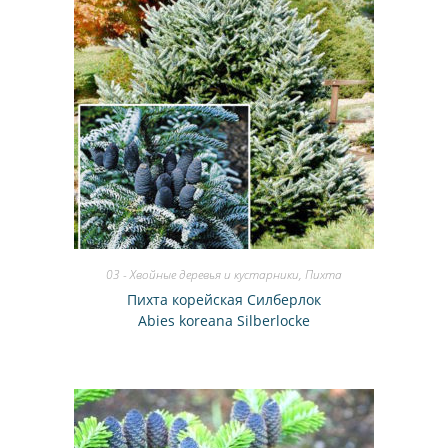
03 - Хвойные деревья и кустарники
,
Пихта
Пихта корейская Силберлок
Abies koreana Silberlocke