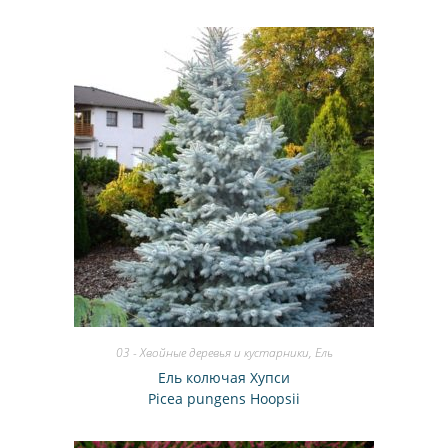
03 - Хвойные деревья и кустарники
,
Ель
Ель колючая Хупси
Picea pungens Hoopsii