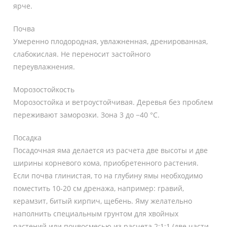
ярче.
Почва
Умеренно плодородная, увлажненная, дренированная,
слабокислая. Не переносит застойного
переувлажнения.
Морозостойкость
Морозостойка и ветроустойчивая. Деревья без проблем
переживают заморозки. Зона 3 до −40 °C.
Посадка
Посадочная яма делается из расчета две высоты и две
ширины корневого кома, приобретенного растения.
Если почва глинистая, то на глубину ямы необходимо
поместить 10-20 см дренажа, например: гравий,
керамзит, битый кирпич, щебень. Яму желательно
наполнить специальным грунтом для хвойных
растений или почвосмесью из расчета 2:1:1 (две части