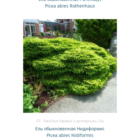
Picea abies Rothenhaus
03 - Хвойные деревья и кустарники
,
Ель
Ель обыкновенная Нидиформис
Picea abies Nidiformis