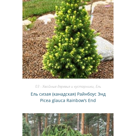
03 - Хвойные деревья и кустарники
,
Ель
Ель сизая (канадская) Райнбоус Энд
Picea glauca Rainbow’s End