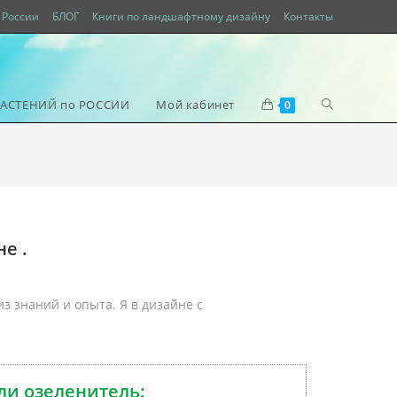
России
БЛОГ
Книги по ландшафтному дизайну
Контакты
РАСТЕНИЙ по РОССИИ
Мой кабинет
0
е .
из знаний и опыта.
Я в дизайне с
ли озеленитель: