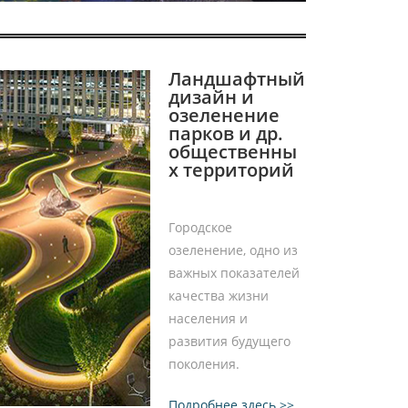
Ландшафтный
дизайн и
озеленение
парков и др.
общественны
х территорий
Городское
озеленение, одно из
важных показателей
качества жизни
населения и
развития будущего
поколения.
Подробнее здесь >>