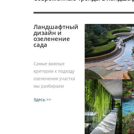
Ландшафтный
дизайн и
озеленение
сада
Самые важные
критерии к подходу
озеленения участка
мы разбираем
Здесь >>