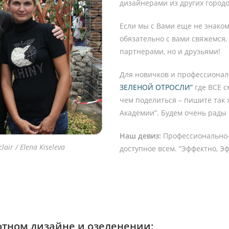
дизайнерами из других городов
Если мы с Вами еще не знако
обязательно с вами свяжемся,
партнерами, но и друзьями!
Для новичков и профессионал
ЗЕЛЕНОЙ ОТРОСЛИ”
где ВСЕ с
чем поделиться – пишите так 
Академии”. Будем очень рады
Наш девиз:
Профессионально-
lair / Elena Kiseleva
доступное всем. “Эффектно, Э
тном дизайне и озеленении: