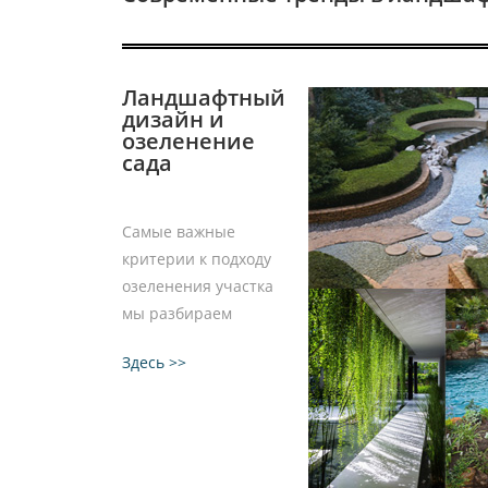
Ландшафтный
дизайн и
озеленение
сада
Самые важные
критерии к подходу
озеленения участка
мы разбираем
Здесь >>