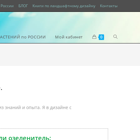
России
БЛОГ
Книги по ландшафтному дизайну
Контакты
РАСТЕНИЙ по РОССИИ
Мой кабинет
0
.
из знаний и опыта.
Я в дизайне с
ли озеленитель: