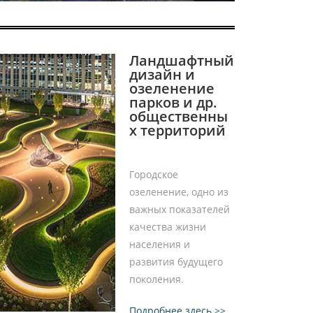
Ландшафтный
дизайн и
озеленение
парков и др.
общественны
х территорий
Городское
озеленение, одно из
важных показателей
качества жизни
населения и
развития будущего
поколения.
Подробнее здесь >>