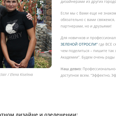
дизайнерами из других городов
Если мы с Вами еще не знако
обязательно с вами свяжемся,
партнерами, но и друзьями!
Для новичков и профессионал
ЗЕЛЕНОЙ ОТРОСЛИ”
где ВСЕ с
чем поделиться – пишите так 
Академии”. Будем очень рады
Наш девиз:
Профессионально-
lair / Elena Kiseleva
доступное всем. “Эффектно, Э
тном дизайне и озеленении: