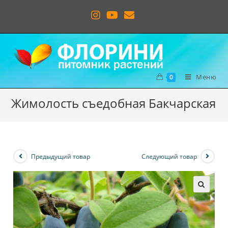
Меню
0
Жимолость съедобная Бакчарская
Предыдущий товар
Следующий товар
🔍