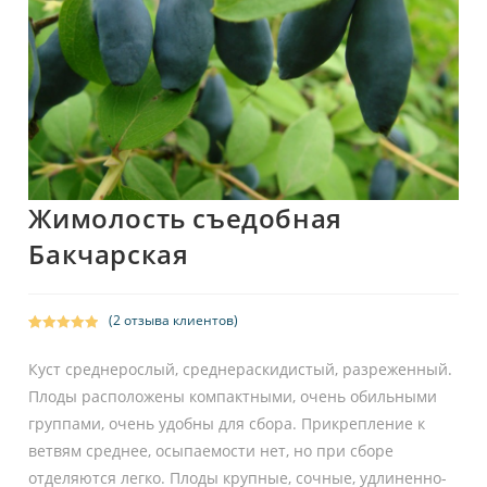
Жимолость съедобная
Бакчарская
(
2
отзыва клиентов)
Рейтинг
2
5.00
из 5 на
Куст среднерослый, среднераскидистый, разреженный.
основе
Плоды расположены компактными, очень обильными
опроса
группами, очень удобны для сбора. Прикрепление к
пользовател
ей
ветвям среднее, осыпаемости нет, но при сборе
отделяются легко. Плоды крупные, сочные, удлиненно-