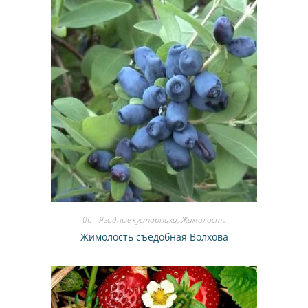
06 - Ягодные кустарники
,
Жимолость
Жимолость съедобная Волхова