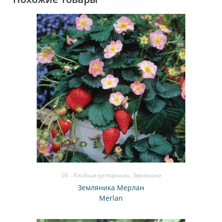
06 - Ягодные кустарники
,
Земляника
Земляника Мерлан
Merlan