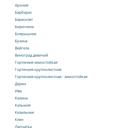
Арония
Барбарис
Бересклет
Бирючина
Боярышник
Бузина
Вейгела
Виноград девичий
Гортензия зимостойкая
Гортензия крупнолистная
Гортензия крупнолистная - зимостойкая
Дерен
Ива
Калина
Кальмия
Кизильник
Клен
Лапчатка