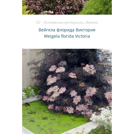
02 - Лиственные кустарники
,
Вейгела
Вейгела флорида Виктория
Weigela florida Victоria