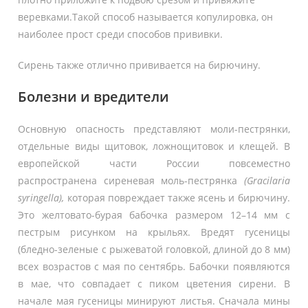
веревками.Такой способ называется копулировка, он
наиболее прост среди способов прививки.
Сирень также отлично прививается на бирючину.
Болезни и вредители
Основную опасность представляют моли-пестрянки,
отдельные виды щитовок, ложнощитовок и клещей. В
европейской части России повсеместно
распространена сиреневая моль-пестрянка
(Gracilaria
syringella),
которая повреждает также ясень и бирючину.
Это желтовато-бурая бабочка размером 12–14 мм с
пестрым рисунком на крыльях. Вредят гусеницы
(бледно-зеленые с рыжеватой головкой, длиной до 8 мм)
всех возрастов с мая по сентябрь. Бабочки появляются
в мае, что совпадает с пиком цветения сирени. В
начале мая гусеницы минируют листья. Сначала мины