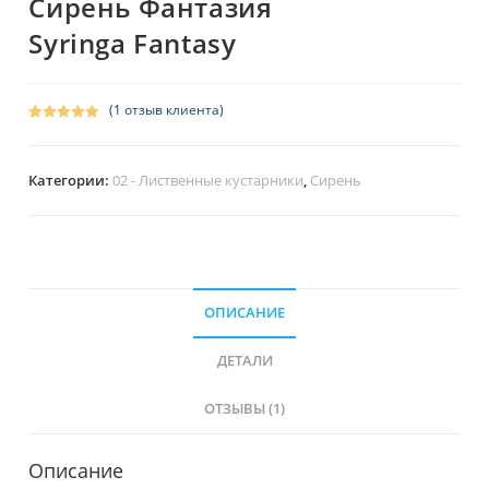
Сирень Фантазия
Syringa Fantasy
(
1
отзыв клиента)
Рейтинг
1
5.00
из 5 на
основе
Категории:
02 - Лиственные кустарники
,
Сирень
опроса
пользовател
я
ОПИСАНИЕ
ДЕТАЛИ
ОТЗЫВЫ (1)
Описание