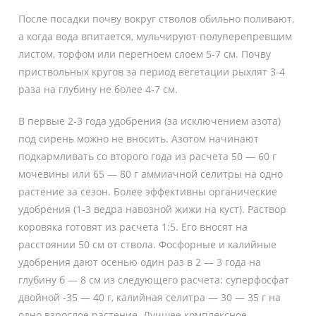
После посадки почву вокруг стволов обильно поливают,
а когда вода впитается, мульчируют полуперепревшим
листом, торфом или перегноем слоем 5-7 см. Почву
приствольных кругов за период вегетации рыхлят 3-4
раза на глубину не более 4-7 см.
В первые 2-3 года удобрения (за исключением азота)
под сирень можно не вносить. Азотом начинают
подкармливать со второго года из расчета 50 — 60 г
мочевины или 65 — 80 г аммиачной селитры на одно
растение за сезон. Более эффективны органические
удобрения (1-3 ведра навозной жижи на куст). Раствор
коровяка готовят из расчета 1:5. Его вносят на
расстоянии 50 см от ствола. Фосфорные и калийные
удобрения дают осенью один раз в 2 — 3 года на
глубину б — 8 см из следующего расчета: суперфосфат
двойной -35 — 40 г, калийная селитра — 30 — 35 г на
одно взрослое растение. Лучшее комплексное