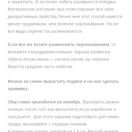
и закрепить. И из почек побега разовьются отводки.
Материнское растение при этом сохранит все свои
декоративные свойства.Лично мне этот способ кажется
менее трудоемким, чем зеленое черенкование. Но не
все виды сирени так размножаются.
Если все же хотите размножить черенкованием
, то
возьмите полуодеревесневшие, хорошо развитые
побеги летом (июнь — начало июля), на черенки
берется средняя часть побегов.
Можно из семян вырастить подвои и на них сделать
прививку.
Сбор семян приходится на октябрь.
Высеивать можно
осенью, после того как высыплете их из коробочек и
просушите. Для этого заранее подготовьте для семян
грядку, высеивайте с первым снежком
в помершую грядку, закопав на 1,5 см. Весной можете