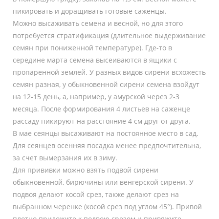
пикировать и доращивать готовые саженцы.
Можно высаживать семена и весной, но для этого
потребуется стратификация (длительное выдерживание
семян при пониженной температуре). Где-то в
середине марта семена высеиваются в ящики с
пропаренной землей. У разных видов сирени всхожесть
семян разная, у обыкновенной сирени семена взойдут
на 12-15 день, а, например, у амурской через 2-3
месяца. После формирования 4 листьев на саженце
рассаду пикируют на расстояние 4 см друг от друга.
В мае сеянцы высаживают на постоянное место в сад.
Для сеянцев осенняя посадка менее предпочтительна,
за счет вымерзания их в зиму.
Для прививки можно взять подвой сирени
обыкновенной, бирючины или венгерской сирени. У
подвоя делают косой срез, также делают срез на
выбранном черенке (косой срез под углом 45°). Привой
плотно приложите к подвою срезом и привяжите