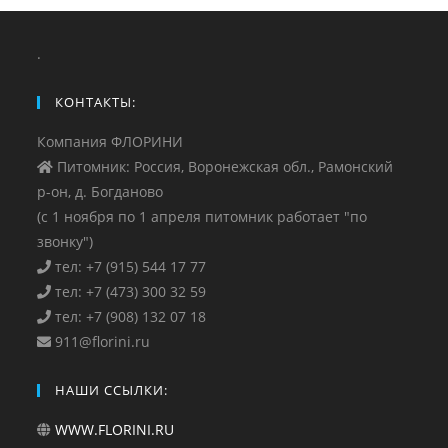
.
КОНТАКТЫ:
Компания ФЛОРИНИ
Питомник: Россия, Воронежская обл., Рамонский
р-он, д. Богданово
(с 1 ноября по 1 апреля питомник работает "по
звонку")
тел: +7 (915) 544 17 77
тел: +7 (473) 300 32 59
тел: +7 (908) 132 07 18
911@florini.ru
НАШИ ССЫЛКИ:
WWW.FLORINI.RU