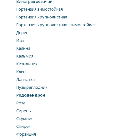
Виноград девичий
Гортензия зимостойкая
Гортензия крупнолистная
Гортензия крупнолистная - зимостойкая
Дерен
Ива
Калина
Кальмия
Кизильник
Клен
Лапчатка
Пузыреплодник
Рододендрон
Роза
Сирень
Скумпия
Спирея
Форзиция