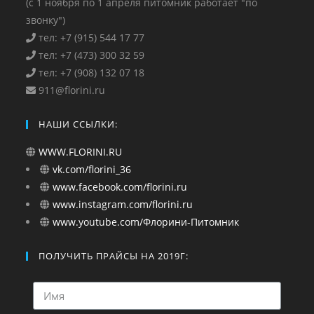
(с 1 ноября по 1 апреля питомник работает "по
звонку")
тел: +7 (915) 544 17 77
тел: +7 (473) 300 32 59
тел: +7 (908) 132 07 18
911@florini.ru
НАШИ ССЫЛКИ:
WWW.FLORINI.RU
vk.com/florini_36
www.facebook.com/florini.ru
www.instagram.com/florini.ru
www.youtube.com/Флорини-Питомник
ПОЛУЧИТЬ ПРАЙСЫ НА 2019Г: