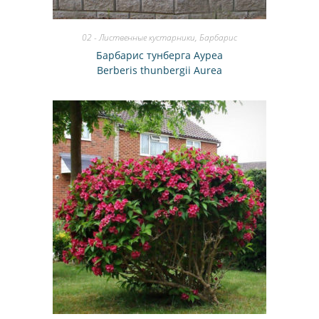
02 - Лиственные кустарники
,
Барбарис
Барбарис тунберга Ауреа
Berberis thunbergii Aurea