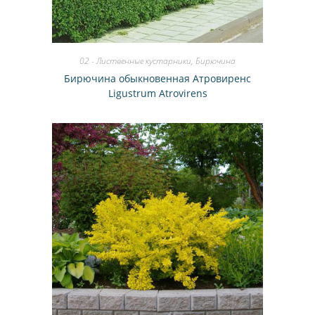
02 - Лиственные кустарники
,
Бирючина
Бирючина обыкновенная Атровиренс
Ligustrum Atrovirens