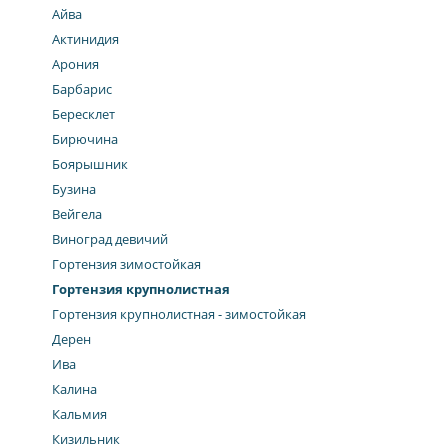
Айва
Актинидия
Арония
Барбарис
Бересклет
Бирючина
Боярышник
Бузина
Вейгела
Виноград девичий
Гортензия зимостойкая
Гортензия крупнолистная
Гортензия крупнолистная - зимостойкая
Дерен
Ива
Калина
Кальмия
Кизильник