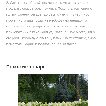
2. Саженцы с обнажёнными корнями желательно
посадить сразу после покупки. Покупать растения с
голым корнем следует до распускания почек, либо
после листопада. Если же необходимо ненадолго
отложить это мероприятие, то можно временно
прикопать их в каком-нибудь затенённом месте, либо
обернуть корневую систему влажным текстилем, либо
поместить корни в полиэтиленовый пакет.
Похожие товары