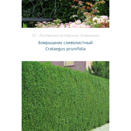
02 - Лиственные кустарники
,
Боярышник
Боярышник сливолистный
Crataegus prunifolia