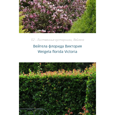
02 - Лиственные кустарники
,
Вейгела
Вейгела флорида Виктория
Weigela florida Victоria