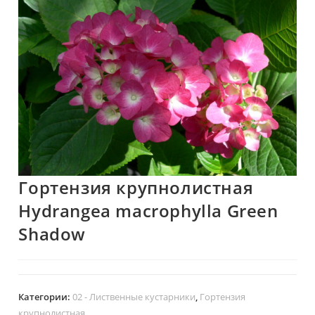
🔍
Гортензия крупнолистная
Hydrangea macrophylla Green
Shadow
Категории:
02 - Лиственные кустарники
,
Гортензия
крупнолистная