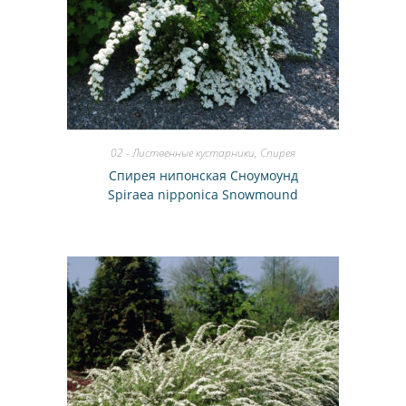
02 - Лиственные кустарники
,
Спирея
Спирея нипонская Сноумоунд
Spiraea nipponica Snowmound