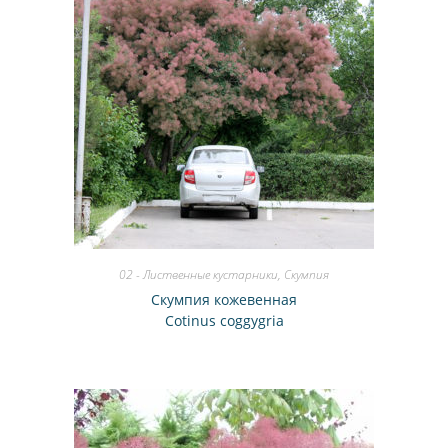
02 - Лиственные кустарники
,
Скумпия
Скумпия кожевенная
Cotinus coggygria