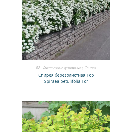
02 - Лиственные кустарники
,
Спирея
Спирея березолистная Тор
Spiraea betulifolia Tor