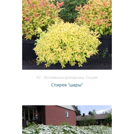
02 - Лиственные кустарники
,
Спирея
Спирея “шары”