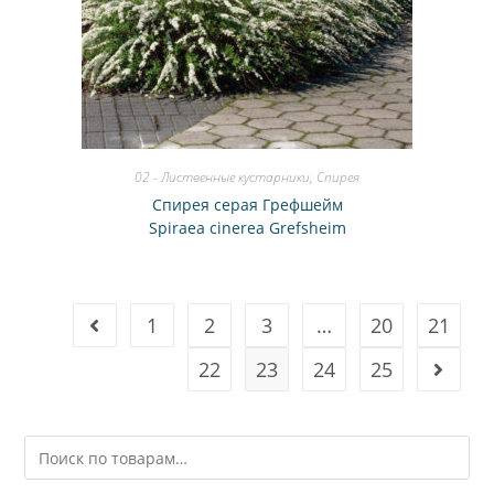
02 - Лиственные кустарники
,
Спирея
Спирея серая Грефшейм
Spiraea cinerea Grefsheim
1
2
3
…
20
21
22
23
24
25