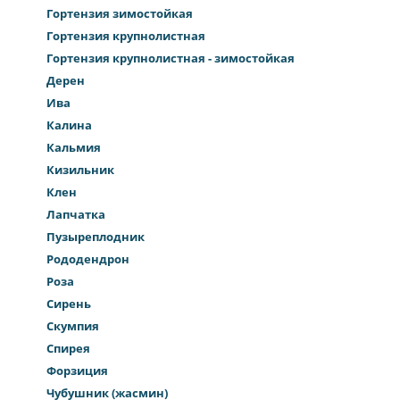
Гортензия зимостойкая
Гортензия крупнолистная
Гортензия крупнолистная - зимостойкая
Дерен
Ива
Калина
Кальмия
Кизильник
Клен
Лапчатка
Пузыреплодник
Рододендрон
Роза
Сирень
Скумпия
Спирея
Форзиция
Чубушник (жасмин)