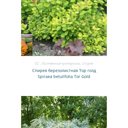
02 - Лиственные кустарники
,
Спирея
Спирея березолистная Тор голд
Spiraea betulifolia Tor Gold