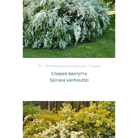
02 - Лиственные кустарники
,
Спирея
Спирея вангутта
Spiraea vanhouttei