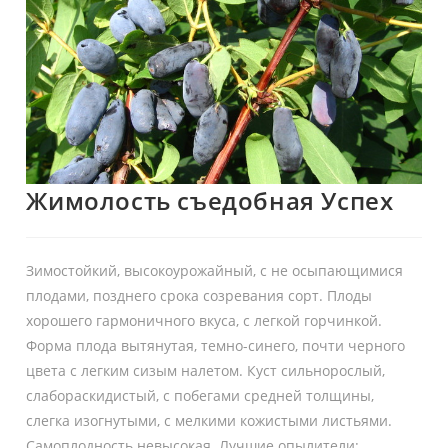
Жимолость съедобная Успех
Зимостойкий, высокоурожайный, с не осыпающимися
плодами, позднего срока созревания сорт. Плоды
хорошего гармоничного вкуса, с легкой горчинкой.
Форма плода вытянутая, темно-синего, почти черного
цвета с легким сизым налетом. Куст сильнорослый,
слабораскидистый, с побегами средней толщины,
слегка изогнутыми, с мелкими кожистыми листьями.
Самоплодность невысокая. Лучшие опылители: