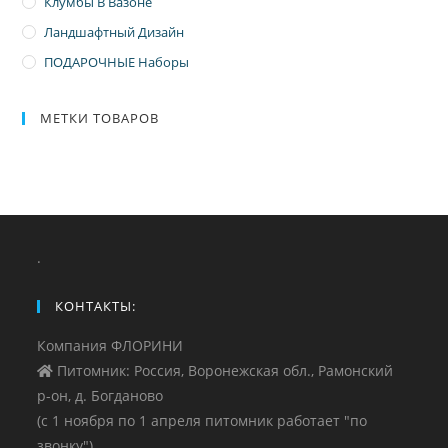
Клумбы В Вазоне
Ландшафтный Дизайн
ПОДАРОЧНЫЕ Наборы
МЕТКИ ТОВАРОВ
.
КОНТАКТЫ:
Компания ФЛОРИНИ
Питомник: Россия, Воронежская обл., Рамонский
р-он, д. Богданово
(с 1 ноября по 1 апреля питомник работает "по
звонку")