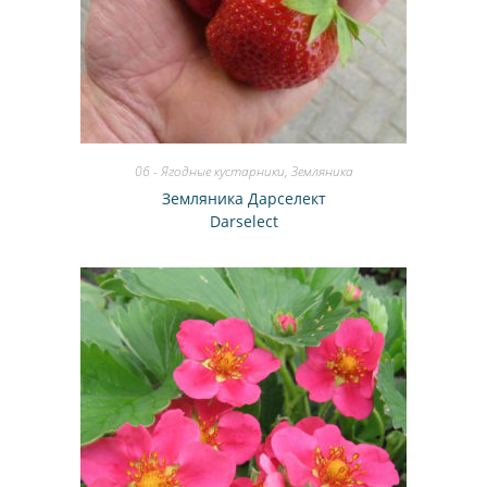
06 - Ягодные кустарники
,
Земляника
Земляника Дарселект
Darselect