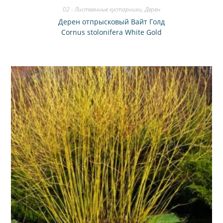
02 - Лиственные кустарники
,
Дерен
Дерен отпрысковый Вайт Голд
Cornus stolonifera White Gold