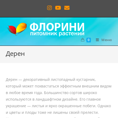
Меню
0
Дерен
Дерен — декоративный листопадный кустарник,
который может похвастаться эффектным внешним видом
в любое время года. Большинство сортов широко
используются в ландшафтном дизайне. Его главное
украшение — листья и ярко окрашенные побеги. Однако
и цветы и плоды тоже не лишены своей прелести.